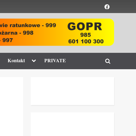
Element
menu
ggle
Toggle
Kontakt
PRIVATE
Toggle
b-
sub-
enu
menu
search
form