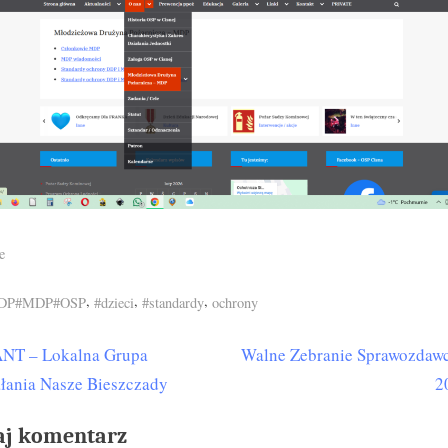
e
s:
,
,
,
DP#MDP#OSP
#dzieci
#standardy
ochrony
N
NT – Lokalna Grupa
Walne Zebranie Sprawozdaw
igacja
e
łania Nasze Bieszczady
2
isu
x
aj komentarz
t