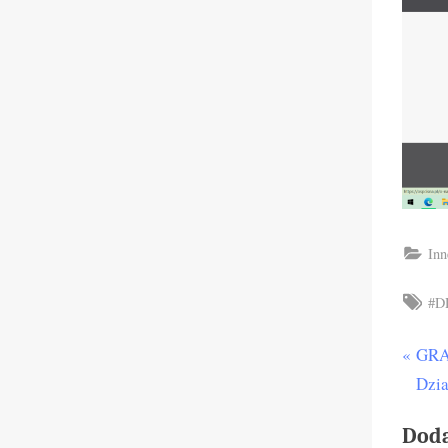
Inn
Tag
#D
P
GRA
Naw
r
Dzia
wp
e
Dod
v