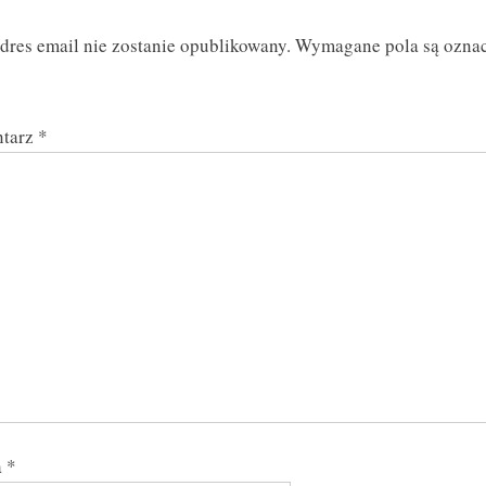
P
dres email nie zostanie opublikowany.
Wymagane pola są ozna
o
s
t
tarz
*
:
a
*