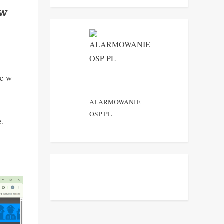
 w
że w
ALARMOWANIE
OSP PL
e.