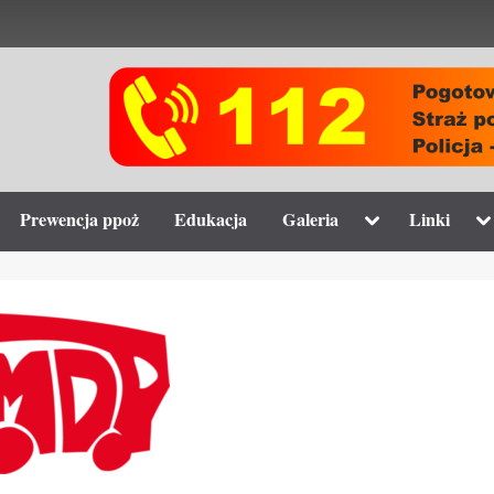
gle
Toggle
To
Prewencja ppoż
Edukacja
Galeria
Linki
-
sub-
su
nu
menu
m