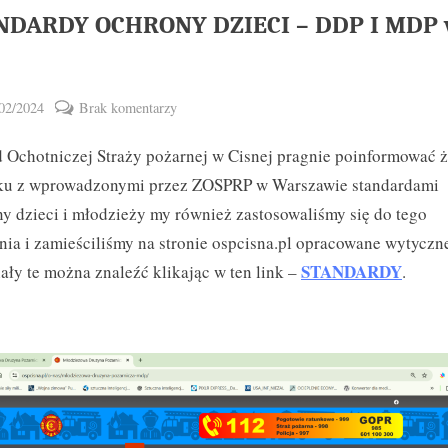
NDARDY OCHRONY DZIECI – DDP I MDP
ted
do
02/2024
Brak komentarzy
Toggle
By
STANDARDY
vikpeg
sub-
 Ochotniczej Straży pożarnej w Cisnej pragnie poinformować 
OCHRONY
menu
DZIECI
ku z wprowadzonymi przez ZOSPRP w Warszawie standardami
–
y dzieci i młodzieży my również zastosowaliśmy się do tego
DDP
nia i zamieściliśmy na stronie ospcisna.pl opracowane wytyczn
I
STANDARDY
ały te można znaleźć klikając w ten link –
.
MDP
w
OSP