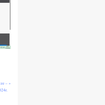
cze –
024r.