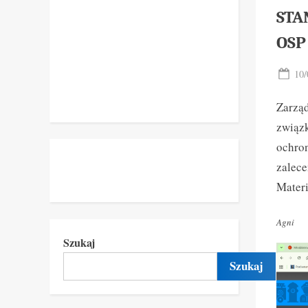
STA
OSP
Pos
10/
on
Zarząd
związ
ochron
zalece
Materi
Agni
Szukaj
Szukaj