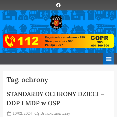
Skip
Element
to
menu
content
O
Zawsze
z
S
Wami
P
C
i
s
n
a
Tag:
ochrony
STANDARDY OCHRONY DZIECI –
DDP I MDP w OSP
Posted
do
10/02/2024
Brak komentarzy