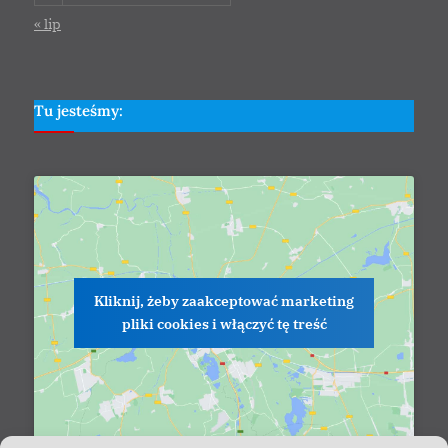
« lip
Tu jesteśmy:
Kliknij, żeby zaakceptować marketing
pliki cookies i włączyć tę treść