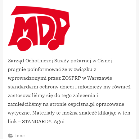
By
on
vikpeg
STANDARDY
OCHRONY
DZIECI
–
DDP
I
MDP
w
OSP
Zarząd Ochotniczej Straży pożarnej w Cisnej
pragnie poinformować że w związku z
wprowadzonymi przez ZOSPRP w Warszawie
standardami ochrony dzieci i młodzieży my również
zastosowaliśmy się do tego zalecenia i
zamieściliśmy na stronie ospcisna.pl opracowane
wytyczne. Materiały te można znaleźć klikając w ten
link – STANDARDY. Agni
Inne