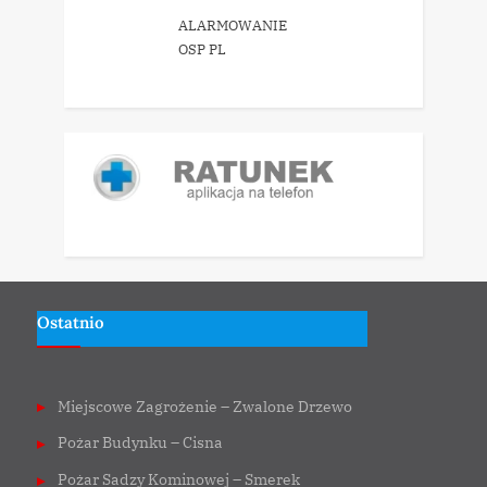
ALARMOWANIE
OSP PL
Ostatnio
Miejscowe Zagrożenie – Zwalone Drzewo
Pożar Budynku – Cisna
Pożar Sadzy Kominowej – Smerek