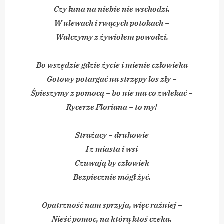
Czy łuna na niebie nie wschodzi.
W ulewach i rwących potokach −
Walczymy z żywiołem powodzi.
Bo wszędzie gdzie życie i mienie człowieka
Gotowy potargać na strzępy los zły −
Śpieszymy z pomocą − bo nie ma co zwlekać −
Rycerze Floriana − to my!
Strażacy − druhowie
I z miasta i wsi
Czuwają by człowiek
Bezpiecznie mógł żyć.
Opatrzność nam sprzyja, więc raźniej –
Nieść pomoc, na którą ktoś czeka.