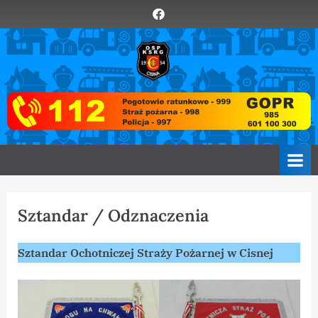
Skip
Element
to
menu
content
O
Zawsze
z
S
Wami
P
C
i
s
n
a
Sztandar / Odznaczenia
Sztandar Ochotniczej Straży Pożarnej w Cisnej