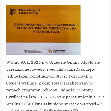
By
on
vikpeg
Program
Ochrona
Ludności
–
przekazanie
sprzętu
dla
OSP
W dniu 9.01. 2026 r. w Urzędzie Gminy odbyło się
przekazanie nowego, specjalistycznego sprzętu
jednostkom Ochotniczych Straży Pożarnych w
Cisnej i Wetlinie. Zakup został zrealizowany w
ramach Programu Ochrony Ludności i Obrony
Cywilnej na lata 2025–2026r.W porozumieniu z OSP
Wetlina i OSP Cisna zakupiono sprzęt o wartości 47
418,46 zł, w tym: 2. Defibrylatory AED…