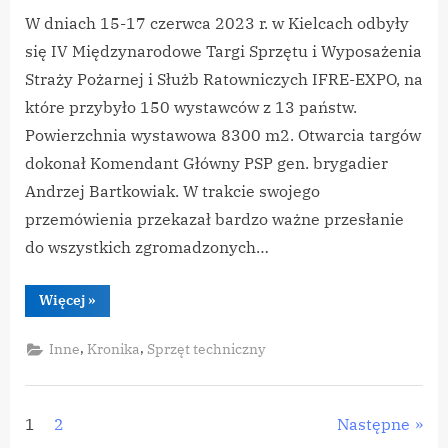
W dniach 15-17 czerwca 2023 r. w Kielcach odbyły
się IV Międzynarodowe Targi Sprzętu i Wyposażenia
Straży Pożarnej i Służb Ratowniczych IFRE-EXPO, na
które przybyło 150 wystawców z 13 państw.
Powierzchnia wystawowa 8300 m2. Otwarcia targów
dokonał Komendant Główny PSP gen. brygadier
Andrzej Bartkowiak. W trakcie swojego
przemówienia przekazał bardzo ważne przesłanie
do wszystkich zgromadzonych…
“IV
Więcej
»
Międzynarodowe
Targi
Sprzętu
,
,
Inne
Kronika
Sprzęt techniczny
i
Wyposażenia
Straży
Pożarnej
i
Stronicowanie
1
2
Następne
Służb
Ratowniczych