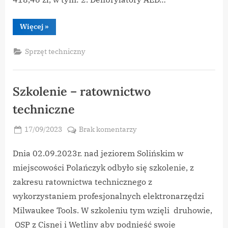
“Program
Więcej
»
Ochrona
Ludności
–
Sprzęt techniczny
przekazanie
sprzętu
dla
OSP”
Szkolenie – ratownictwo
techniczne
Posted
do
17/09/2023
Brak komentarzy
By
on
vikpeg
Szkolenie
–
Dnia 02.09.2023r. nad jeziorem Solińskim w
ratownictwo
miejscowości Polańczyk odbyło się szkolenie, z
techniczne
zakresu ratownictwa technicznego z
wykorzystaniem profesjonalnych elektronarzędzi
Milwaukee Tools. W szkoleniu tym wzięli druhowie,
OSP z Cisnej i Wetliny aby podnieść swoje