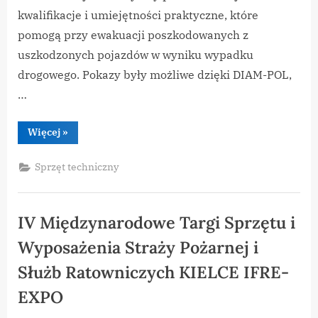
kwalifikacje i umiejętności praktyczne, które
pomogą przy ewakuacji poszkodowanych z
uszkodzonych pojazdów w wyniku wypadku
drogowego. Pokazy były możliwe dzięki DIAM-POL,
…
“Szkolenie
Więcej
»
–
ratownictwo
techniczne”
Sprzęt techniczny
IV Międzynarodowe Targi Sprzętu i
Wyposażenia Straży Pożarnej i
Służb Ratowniczych KIELCE IFRE-
EXPO