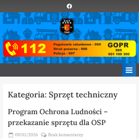
Skip
Element
to
menu
content
O
Zawsze
z
S
Wami
P
C
i
s
n
a
Kategoria:
Sprzęt techniczny
Program Ochrona Ludności –
przekazanie sprzętu dla OSP
Posted
do
09/01/2026
Brak komentarzy