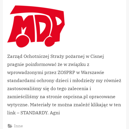
By
on
vikpeg
STANDARDY
OCHRONY
DZIECI
–
DDP
I
MDP
w
OSP
Zarząd Ochotniczej Straży pożarnej w Cisnej
pragnie poinformować że w związku z
wprowadzonymi przez ZOSPRP w Warszawie
standardami ochrony dzieci i młodzieży my również
zastosowaliśmy się do tego zalecenia i
zamieściliśmy na stronie ospcisna.pl opracowane
wytyczne. Materiały te można znaleźć klikając w ten
link – STANDARDY. Agni
Inne