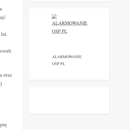
a
ięć
lat.
ostali
ALARMOWANIE
OSP PL
a oraz
j
agnę