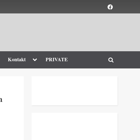
Element
menu
ggle
Toggle
Kontakt
PRIVATE
Toggle
b-
sub-
enu
menu
search
form
h