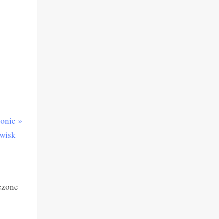
jonie
owisk
czone