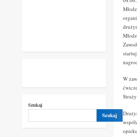
04.06
Młodz
organi
druży
Młodzi
Zawody
startu
nagro
W zawo
ćwicze
Straży
Szukaj
Drużyn
Szukaj
współz
opieku