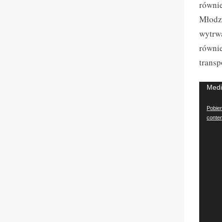
równie
Młodz
wytrwa
równie
transp
Odtwa
Medi
video
Pobier
conte