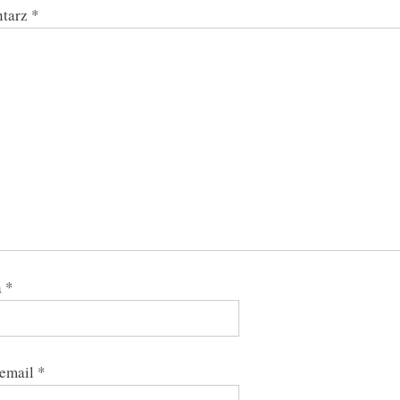
t
tarz
*
:
a
*
 email
*