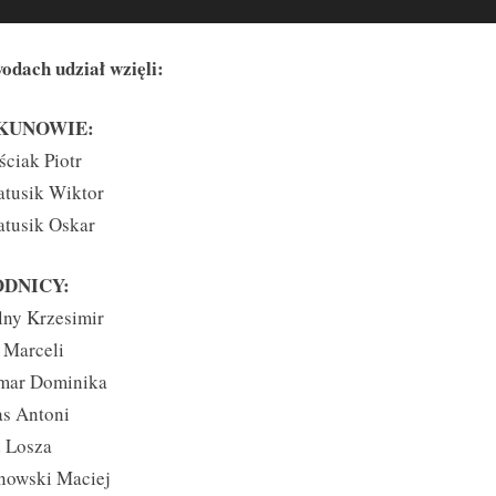
odach udział wzięli:
KUNOWIE:
ściak Piotr
atusik Wiktor
atusik Oskar
DNICY:
lny Krzesimir
 Marceli
mar Dominika
as Antoni
d Losza
anowski Maciej