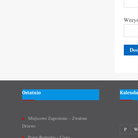
Witryn
Ostatnio
Kalenda
Miejscowe Zagrożenie – Zwalone
Drzewo
P
Pożar Budynku – Cisna