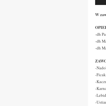
W zaw
OPIE
-dh Pa
-dh M
-dh M
ZAWO
-Nado
-Ficak
-Kacz
-Karn
-Lebi
-Usti