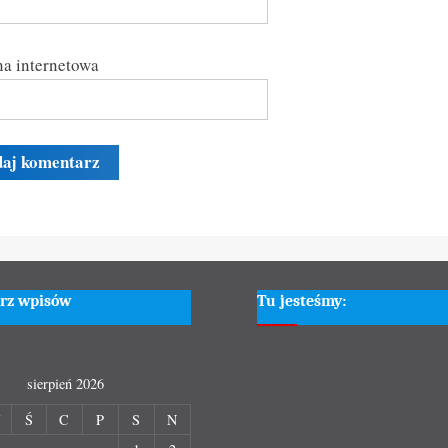
a internetowa
rz wpisów
Tu jesteśmy:
sierpień 2026
W
Ś
C
P
S
N