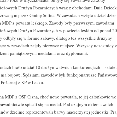
.2023 roku w Myczkowcach odbyły się Powiatowe Zawody
Młodzieżowych
Drużyn
ieżowych Drużyn Pożarniczych wraz z obchodami Dnia Dzieck
Pożarniczych
zowanym przez Gminę Solina. W zawodach wzięło udział dzies
2023
n MDP z powiatu leskiego. Zawody były pierwszymi zawodami
eżowych Drużyn Pożarniczych w powiecie leskim od ponad 20 
Toggle
sub-
 odbyły się w formie zabawy, dlatego też wszystkie drużyny
menu
jące w zawodach zajęły pierwsze miejsce. Wszyscy uczestnicy z
dzeni pamiątkowymi medalami oraz dyplomami.
dach brało udział 10 drużyn w dwóch konkurencjach – sztafet
nia bojowe. Sędziami zawodów byli funkcjonariusze Państwowe
 Pożarnej z KP w Lesku.
a MDP z OSP Cisna, choć nowo powstała, to jej członkowie we
awodnictwie spisali się na medal. Pod czujnym okiem swoich
nów dzielnie reprezentowali barwy macierzystej jednostki. Pr