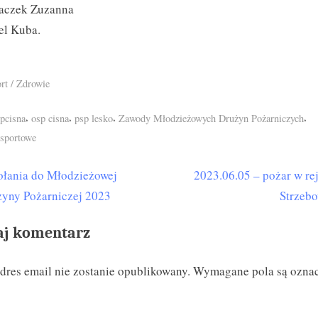
aczek Zuzanna
el Kuba.
rt / Zdrowie
s:
,
,
,
,
pcisna
osp cisna
psp lesko
Zawody Młodzieżowych Drużyn Pożarniczych
sportowe
N
łania do Młodzieżowej
2023.06.05 – pożar w re
igacja
e
yny Pożarniczej 2023
Strzeb
isu
x
aj komentarz
t
P
dres email nie zostanie opublikowany.
Wymagane pola są ozna
o
s