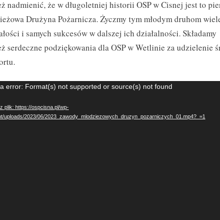
ż nadmienić, że w długoletniej historii OSP w Cisnej jest to pi
ieżowa Drużyna Pożarnicza. Życzmy tym młodym druhom wiel
łości i samych sukcesów w dalszej ich działalności. Składamy
ż serdeczne podziękowania dla OSP w Wetlinie za udzielenie 
ortu.
rzacz
a error: Format(s) not supported or source(s) not found
z plik: https://ospcisna.pl/wp-
nt/uploads/2023/06/2023_zawody_mlodziezowych_druzyn_pozarniczych_01.mp4?_=1