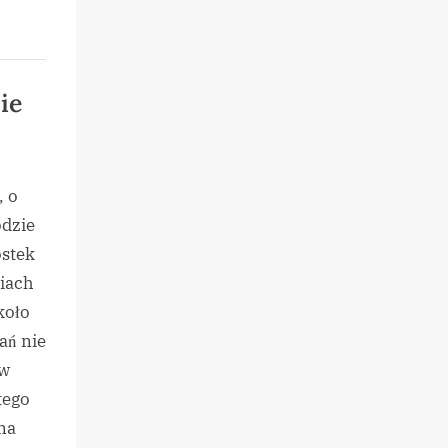
ie
, o
odzie
ostek
iach
koło
ań nie
 w
tego
na