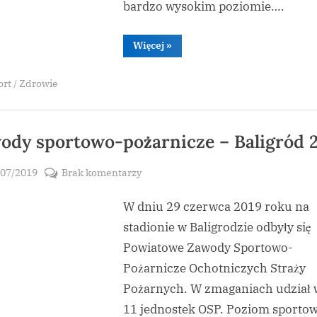
bardzo wysokim poziomie….
“Zawody
Więcej
»
sportowo-
pożarnicze
w
ort / Zdrowie
Baligrodzie”
ody sportowo-pożarnicze – Baligród 
sted
do
/07/2019
Brak komentarzy
By
Zawody
zbymal
W dniu 29 czerwca 2019 roku na
sportowo-
pożarnicze
stadionie w Baligrodzie odbyły się
–
Powiatowe Zawody Sportowo-
Baligród
Pożarnicze Ochotniczych Straży
2019
Pożarnych. W zmaganiach udział 
11 jednostek OSP. Poziom sporto