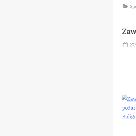
Sp
Zaw
Po
27
on