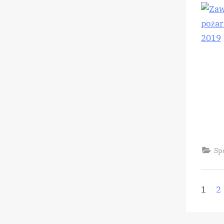
Sp
St
1
2
wp