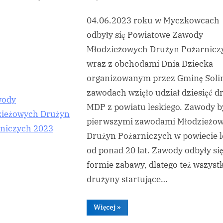
By
Zawody
zbymal
04.06.2023 roku w Myczkowcach
Młodzieżowych
Drużyn
odbyły się Powiatowe Zawody
Pożarniczych
Młodzieżowych Drużyn Pożarnicz
2023
Toggle
wraz z obchodami Dnia Dziecka
sub-
organizowanym przez Gminę Soli
menu
zawodach wzięło udział dziesięć d
MDP z powiatu leskiego. Zawody b
pierwszymi zawodami Młodzieżo
Drużyn Pożarniczych w powiecie 
od ponad 20 lat. Zawody odbyły si
formie zabawy, dlatego też wszyst
drużyny startujące…
“Zawody
Więcej
»
Młodzieżowych
Drużyn