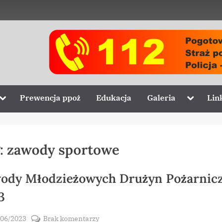
Toggle
Toggle
Prewencja ppoż
Edukacja
Galeria
Lin
sub-
sub-
menu
menu
:
zawody sportowe
ody Młodzieżowych Drużyn Pożarnic
3
sted
do
/06/2023
Brak komentarzy