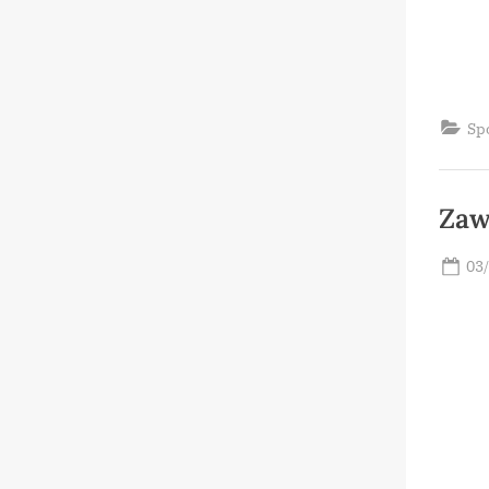
Sp
Zaw
Po
03
on