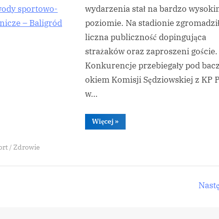
wydarzenia stał na bardzo wysok
poziomie. Na stadionie zgromadził
liczna publiczność dopingująca
strażaków oraz zaproszeni goście.
Konkurencje przebiegały pod ba
okiem Komisji Sędziowskiej z KP 
w…
“Zawody
Więcej
»
sportowo-
pożarnicze
–
ort / Zdrowie
Baligród
2019”
ronicowanie
Nast
isów