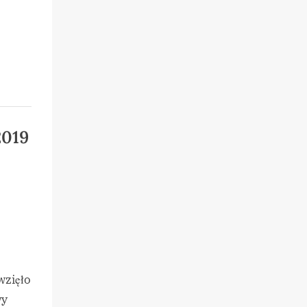
2019
wzięło
wy