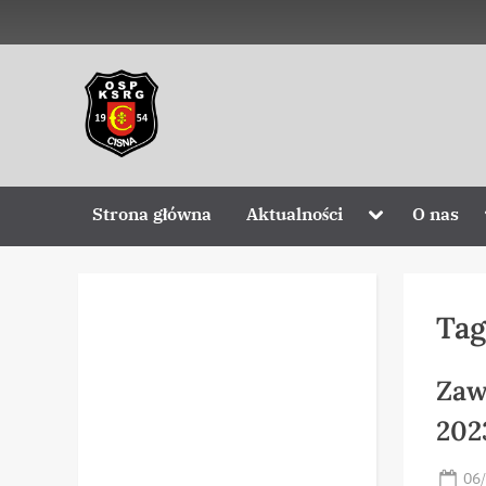
Skip
to
content
O
Zawsze
z
S
Wami
P
Toggle
Strona główna
Aktualności
O nas
sub-
menu
C
i
Tag
s
n
Zaw
a
202
Po
06