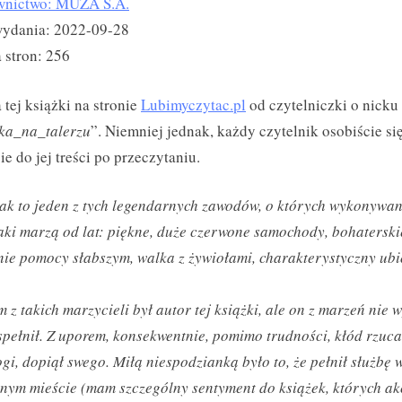
nictwo: MUZA S.A.
wydania: 2022-09-28
 stron: 256
 tej książki na stronie
Lubimyczytac.pl
od czytelniczki o nicku
zka_na_talerzu
”. Niemniej jednak, każdy czytelnik osobiście si
ie do jej treści po przeczytaniu.
ak to jeden z tych legendarnych zawodów, o których wykonywa
aki marzą od lat: piękne, duże czerwone samochody, bohaterski
nie pomocy słabszym, walka z żywiołami, charakterystyczny ub
 z takich marzycieli był autor tej książki, ale on z marzeń nie w
spełnił. Z uporem, konsekwentnie, pomimo trudności, kłód rzuc
gi, dopiął swego. Miłą niespodzianką było to, że pełnił służbę
nym mieście (mam szczególny sentyment do książek, których ak