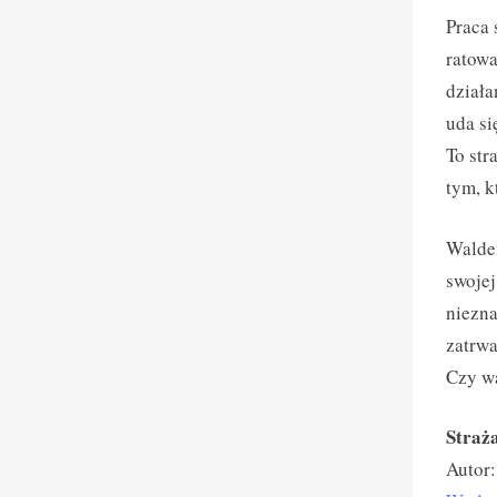
Praca 
ratowa
działa
uda si
To str
tym, k
Waldem
swojej
niezna
zatrwa
Czy wa
Straża
Autor