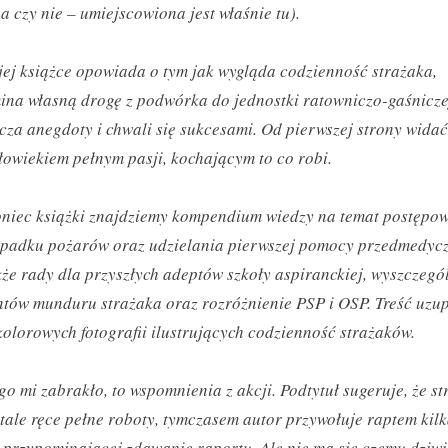
na czy nie – umiejscowiona jest właśnie tu).
ej książce opowiada o tym jak wygląda codzienność strażaka,
na własną drogę z podwórka do jednostki ratowniczo-gaśnicze
cza anegdoty i chwali się sukcesami. Od pierwszej strony widać
złowiekiem pełnym pasji, kochającym to co robi.
niec książki znajdziemy kompendium wiedzy na temat postępo
ypadku pożarów oraz udzielania pierwszej pomocy przedmedycz
kże rady dla przyszłych adeptów szkoły aspiranckiej, wyszczegó
tów munduru strażaka oraz rozróżnienie PSP i OSP. Treść uzu
kolorowych fotografii ilustrujących codzienność strażaków.
go mi zabrakło, to wspomnienia z akcji. Podtytuł sugeruje, że s
tale ręce pełne roboty, tymczasem autor przywołuje raptem kilk
 przypominającej zdawanie raportu. Ale nie ma się czemu dziwi