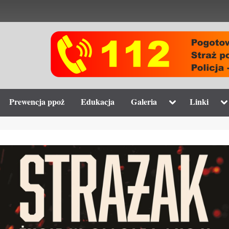
gle
Toggle
To
Prewencja ppoż
Edukacja
Galeria
Linki
-
sub-
su
nu
menu
m