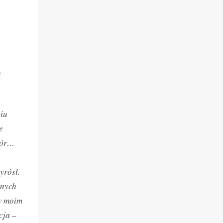
ę
niu
e
iór…
yrósł.
anych
 w moim
cja –