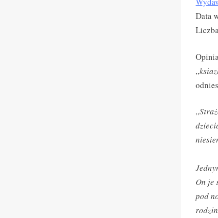
Wydaw
Data 
Liczba
Opinia
„
ksia
odnies
„
Straż
dzieci
niesie
Jednym
On je 
pod no
rodzin