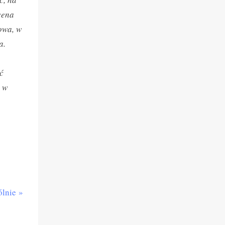
cena
owa, w
a.
ć
y w
ólnie