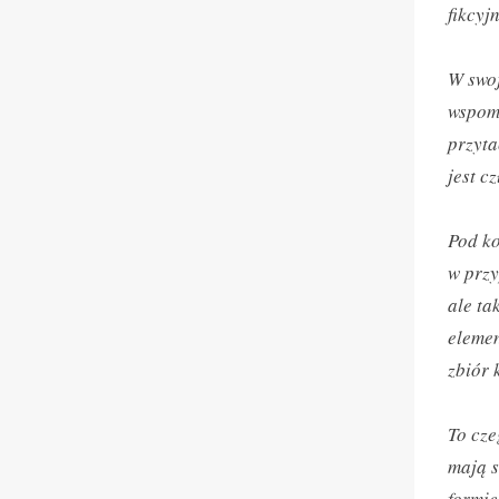
fikcyj
W swoj
wspomi
przyta
jest c
Pod ko
w prz
ale ta
elemen
zbiór 
To cze
mają s
formie