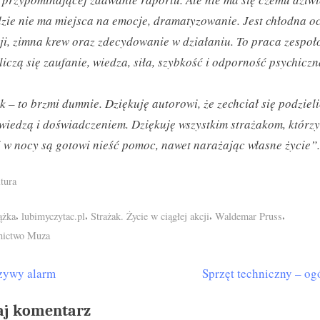
zie nie ma miejsca na emocje, dramatyzowanie. Jest chłodna o
ji, zimna krew oraz zdecydowanie w działaniu. To praca zespoł
 liczą się zaufanie, wiedza, siła, szybkość i odporność psychiczn
k – to brzmi dumnie. Dziękuję autorowi, że zechciał się podzieli
wiedzą i doświadczeniem. Dziękuję wszystkim strażakom, którz
i w nocy są gotowi nieść pomoc, nawet narażając własne życie”.
tura
s:
,
,
,
,
ążka
lubimyczytac.pl
Strażak. Życie w ciągłej akcji
Waldemar Pruss
ictwo Muza
N
zywy alarm
Sprzęt techniczny – og
igacja
e
isu
aj komentarz
x