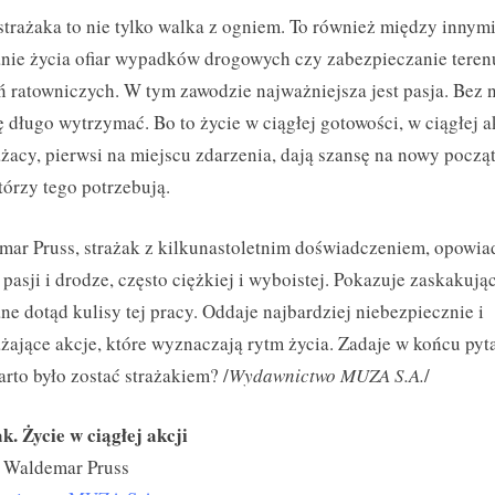
strażaka to nie tylko walka z ogniem. To również między innym
nie życia ofiar wypadków drogowych czy zabezpieczanie teren
ń ratowniczych. W tym zawodzie najważniejsza jest pasja. Bez n
ę długo wytrzymać. Bo to życie w ciągłej gotowości, w ciągłej ak
ażacy, pierwsi na miejscu zdarzenia, dają szansę na nowy począ
tórzy tego potrzebują.
ar Pruss, strażak z kilkunastoletnim doświadczeniem, opowia
 pasji i drodze, często ciężkiej i wyboistej. Pokazuje zaskakując
ne dotąd kulisy tej pracy. Oddaje najbardziej niebezpiecznie i
żające akcje, które wyznaczają rytm życia. Zadaje w końcu pyt
rto było zostać strażakiem? /
Wydawnictwo MUZA S.A.
/
k. Życie w ciągłej akcji
: Waldemar Pruss