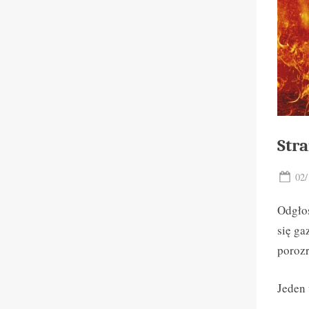
Stra
Pos
02/
on
Odgłos
się ga
porozr
Jeden 