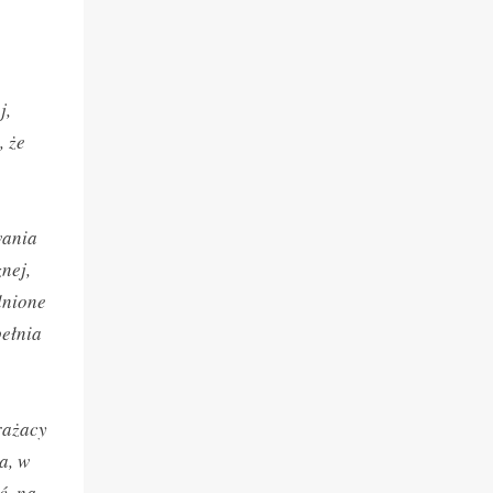
j,
, że
wania
nej,
lnione
pełnia
trażacy
a, w
ć, na