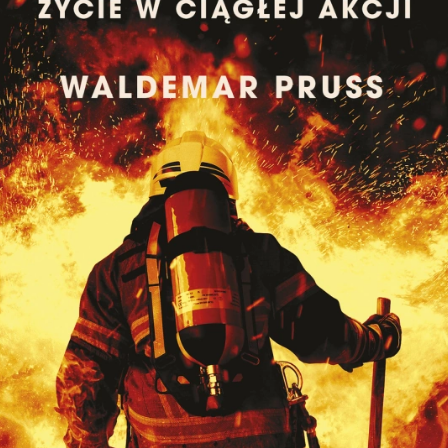
Toggle
sub-
menu