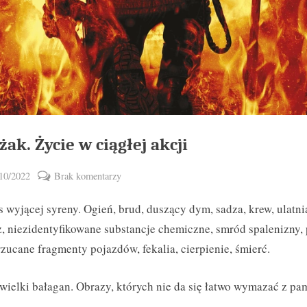
żak. Życie w ciągłej akcji
ted
do
10/2022
Brak komentarzy
By
Strażak.
zbymal
 wyjącej syreny. Ogień, brud, duszący dym, sadza, krew, ulatni
Życie
w
z, niezidentyfikowane substancje chemiczne, smród spalenizny, 
ciągłej
zucane fragmenty pojazdów, fekalia, cierpienie, śmierć.
akcji
wielki bałagan. Obrazy, których nie da się łatwo wymazać z pam