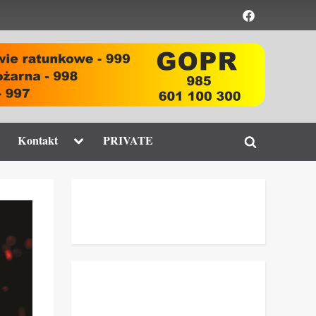
Element
menu
ggle
Toggle
Kontakt
PRIVATE
Toggle
b-
sub-
enu
menu
search
form