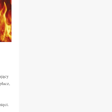
ający
płacz,
ięci.