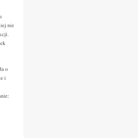
i
u
iej nie
cji.
tek
da o
e i
anie: