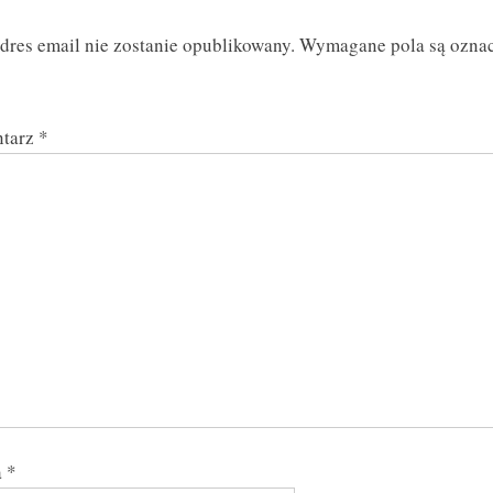
t
dres email nie zostanie opublikowany.
Wymagane pola są ozna
P
o
s
tarz
*
t
:
a
*