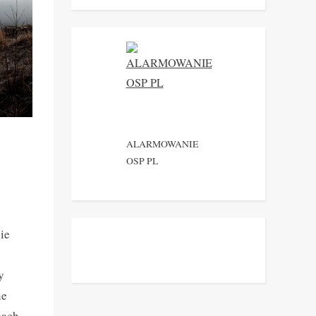
ALARMOWANIE
OSP PL
ie
y
ne
bach