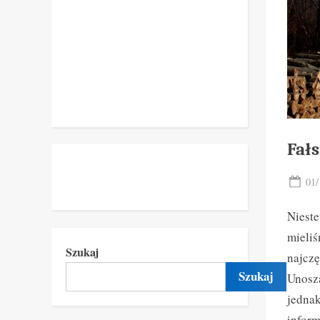
Fał
Pos
01/
on
Nieste
mieliś
Szukaj
najczę
Szukaj
Unoszą
jedna
infor