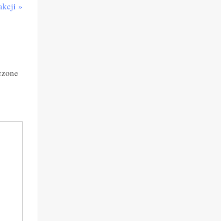
akcji
czone