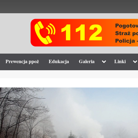
gle
Toggle
To
Prewencja ppoż
Edukacja
Galeria
Linki
-
sub-
su
nu
menu
m