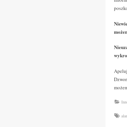
poszk
Niewie
możem
Nieuz
wykro
Apelu
Dzwon
możemy
Inn
Tag
ala