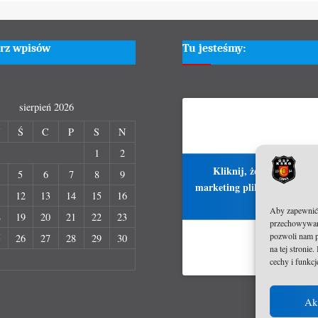
rz wpisów
Tu jesteśmy:
sierpień 2026
W
Ś
C
P
S
N
1
2
Kliknij, żeby zaakcepto
5
6
7
8
9
marketing pliki cookies i włą
1
12
13
14
15
16
treść
Aby zapewnić j
8
19
20
21
22
23
przechowywani
pozwoli nam p
5
26
27
28
29
30
na tej stroni
cechy i funkcj
Ak