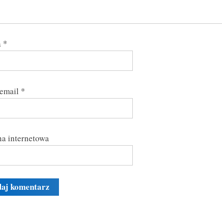
a
*
 email
*
a internetowa