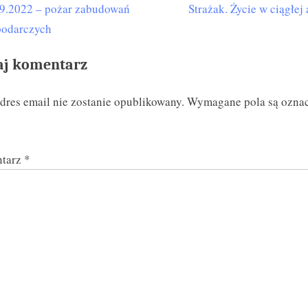
N
9.2022 – pożar zabudowań
Strażak. Życie w ciągłej 
igacja
e
podarczych
isu
x
aj komentarz
t
P
dres email nie zostanie opublikowany.
Wymagane pola są ozna
o
s
t
tarz
*
: