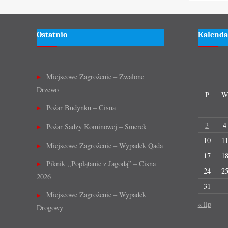
Ostatnio
Kalenda
Miejscowe Zagrożenie – Zwalone
Drzewo
P
Pożar Budynku – Cisna
3
4
Pożar Sadzy Kominowej – Smerek
10
1
Miejscowe Zagrożenie – Wypadek Qada
17
1
Piknik ,,Poplątanie z Jagodą” – Cisna
24
2
2026
31
Miejscowe Zagrożenie – Wypadek
« lip
Drogowy