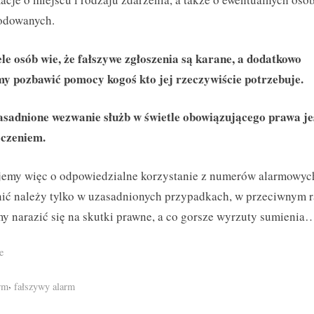
odowanych.
le osób wie, że fałszywe zgłoszenia są karane, a dodatkowo
y pozbawić pomocy kogoś kto jej rzeczywiście potrzebuje.
asadnione wezwanie służb w świetle obowiązującego prawa je
czeniem.
jemy więc o odpowiedzialne korzystanie z numerów alarmowyc
ić należy tylko w uzasadnionych przypadkach, w przeciwnym r
 narazić się na skutki prawne, a co gorsze wyrzuty sumienia
e
s:
,
rm
fałszywy alarm