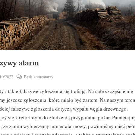
Toggle
sub-
menu
szywy alarm
ted
do
10/2022
Brak komentarzy
By
Fałszywy
zbymal
ty i takie fałszywe zgłoszenia się trafiają. Na całe szczęście nie
alarm
my jeszcze zgłoszenia, które miało być żartem. Na naszym teren
ściej fałszywe zgłoszenia dotyczą wypału węgla drzewnego.
cy się z retort dym do złudzenia przypomina pożar. Pamiętajm
k, że zanim wybierzemy numer alarmowy, powinniśmy mieć peł
macje o
miejscu i rodzaju zdarzenia, a także o ewentualnych oso