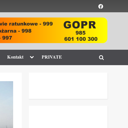
Element
menu
ggle
Toggle
Kontakt
PRIVATE
Toggle
b-
sub-
enu
menu
search
form