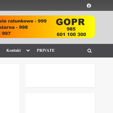
Element
menu
ggle
Toggle
Kontakt
PRIVATE
Toggle
b-
sub-
enu
menu
search
form