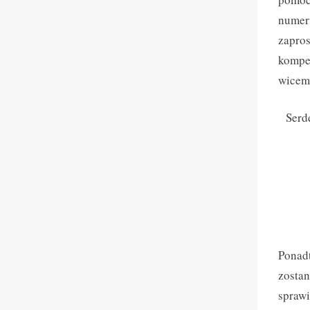
numer
zapro
kompet
wicem
Serd
Ponadt
zostan
sprawi