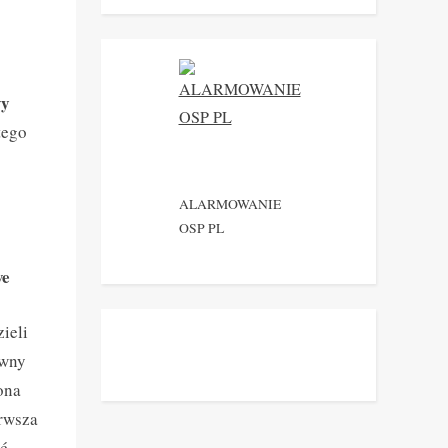
wy
tego
ALARMOWANIE
OSP PL
we
zieli
ywny
ona
erwsza
ść