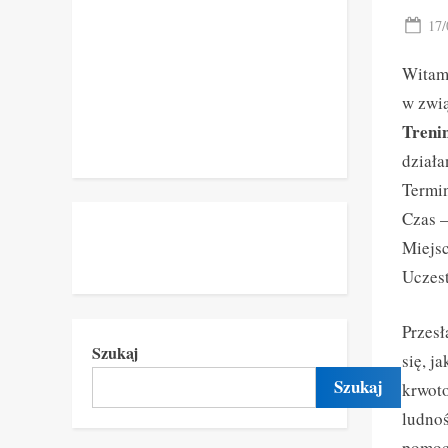
Pos
17/
on
Wita
w zwi
Treni
działa
Termi
Czas 
Miejs
Uczes
Przesł
Szukaj
się, j
Szukaj
krwoto
ludnoś
pomoc 