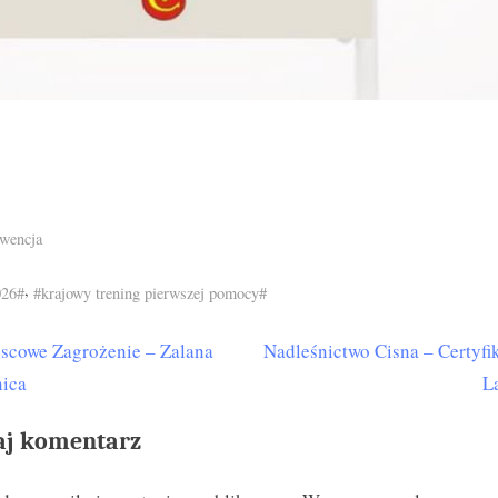
wencja
s:
,
026#
#krajowy trening pierwszej pomocy#
N
scowe Zagrożenie – Zalana
Nadleśnictwo Cisna – Certyfi
igacja
e
nica
L
isu
x
aj komentarz
t
P