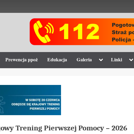
gle
Toggle
To
Prewencja ppoż
Edukacja
Galeria
Linki
-
sub-
su
nu
menu
m
jowy Trening Pierwszej Pomocy – 2026