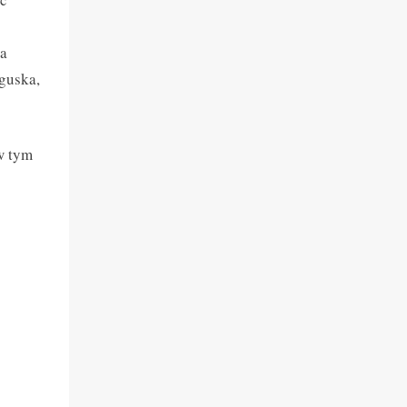
ia
guska,
w tym