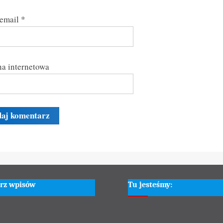
 email
*
a internetowa
rz wpisów
Tu jesteśmy: