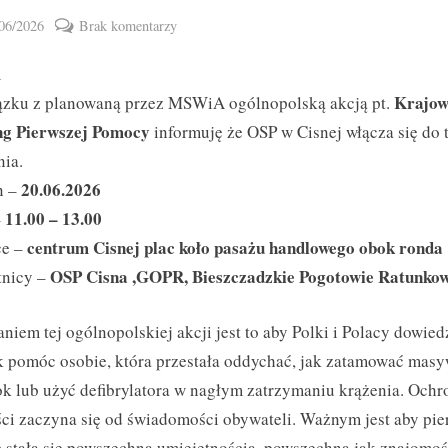
ted
do
06/2026
Brak komentarzy
By
Krajowy
vikpeg
m
Trening
Pierwszej
Krajo
ązku z planowaną przez MSWiA ogólnopolską akcją pt.
Pomocy
Toggle
ng Pierwszej Pomocy
informuję że OSP w Cisnej włącza się do 
sub-
–
menu
nia.
2026
20.06.2026
n –
11.00 – 13.00
–
centrum Cisnej plac koło pasażu handlowego obok ronda
ce –
OSP Cisna ,GOPR, Bieszczadzkie Pogotowie Ratunko
tnicy –
aniem tej ogólnopolskiej akcji jest to aby Polki i Polacy dowied
ak pomóc osobie, która przestała oddychać, jak zatamować mas
k lub użyć defibrylatora w nagłym zatrzymaniu krążenia. Ochr
ci zaczyna się od świadomości obywateli. Ważnym jest aby pi
stała się powszechną umiejętnością, powszechną jak znajomo