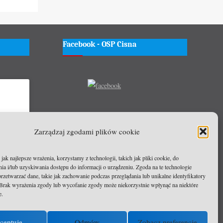
Facebook - OSP Cisna
wać
Zarządzaj zgodami plików cookie
czyć tę
ak najlepsze wrażenia, korzystamy z technologii, takich jak pliki cookie, do
a i/lub uzyskiwania dostępu do informacji o urządzeniu. Zgoda na te technologie
rzetwarzać dane, takie jak zachowanie podczas przeglądania lub unikalne identyfikatory
e. Brak wyrażenia zgody lub wycofanie zgody może niekorzystnie wpłynąć na niektóre
e.
ceptuję
Odmów
Zobacz preferencje