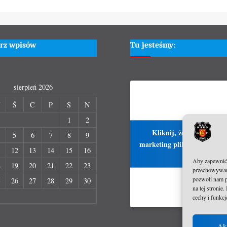
rz wpisów
Tu jesteśmy:
sierpień 2026
W
Ś
C
P
S
N
1
2
Kliknij, żeby zaakcepto
5
6
7
8
9
marketing pliki cookies i włą
1
12
13
14
15
16
treść
Aby zapewnić j
8
19
20
21
22
23
przechowywani
pozwoli nam p
5
26
27
28
29
30
na tej stroni
cechy i funkcj
Ak