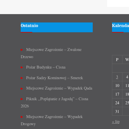
Ostatnio
Kalenda
Miejscowe Zagrożenie – Zwalone
Drzewo
P
Pożar Budynku – Cisna
3
4
Pożar Sadzy Kominowej – Smerek
10
1
Miejscowe Zagrożenie – Wypadek Qada
17
1
Piknik ,,Poplątanie z Jagodą” – Cisna
24
2
2026
31
Miejscowe Zagrożenie – Wypadek
« lip
Drogowy