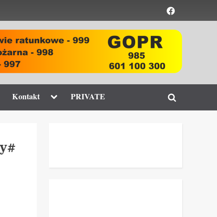
Element
menu
ggle
Toggle
Kontakt
PRIVATE
Toggle
b-
sub-
enu
menu
search
form
cy#