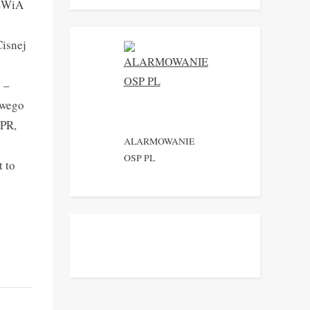
MSWiA
g
isnej
 –
owego
OPR,
ALARMOWANIE
OSP PL
t to