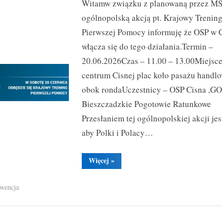
Witamw związku z planowaną przez 
Trening
Pierwszej
ogólnopolską akcją pt. Krajowy Trenin
Pomocy
Pierwszej Pomocy informuję że OSP w C
–
włącza się do tego działania.Termin –
2026
20.06.2026Czas – 11.00 – 13.00Miejsce
Toggle
sub-
centrum Cisnej plac koło pasażu handl
menu
obok rondaUczestnicy – OSP Cisna ,G
Bieszczadzkie Pogotowie Ratunkowe
Przesłaniem tej ogólnopolskiej akcji jes
aby Polki i Polacy…
“Krajowy
Więcej
»
Trening
Pierwszej
Pomocy
wencja
–
2026”