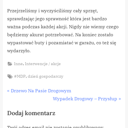
Przejrzeliśmy i wyczyściliśmy cały sprzęt,
sprawdzając jego sprawność która jest bardzo
ważna podczas każdej akcji. Nigdy nie wiemy czego
będziemy akurat potrzebować. Na koniec zostało
wypastować buty i pozamiatać w garażu, co też się
wydarzyło.
,
Inne
Interwencje / akcje
Tags:
,
#MDP
dzień gospodarczy
Nawigacja
P
Drzewo Na Pasie Drogowym
r
N
Wypadek Drogowy – Przysłup
wpisu
e
e
Dodaj komentarz
v
x
i
t
Twój adres email nie zostanie opublikowany.