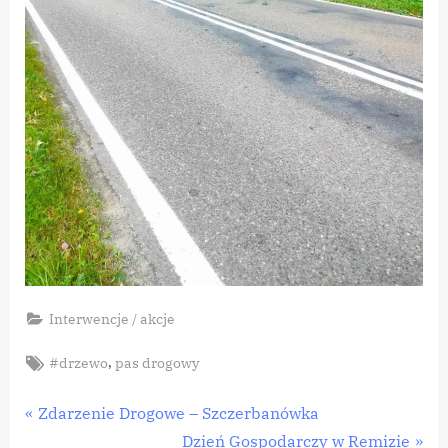
Interwencje / akcje
Tags:
,
#drzewo
pas drogowy
Nawigacja
P
Zdarzenie Drogowe – Szczerbanówka
r
N
Dzień Gospodarczy w Remizie