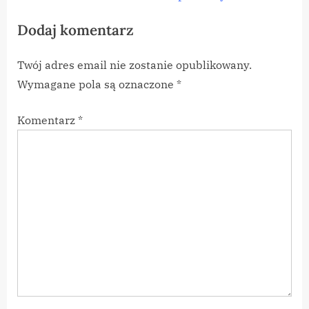
wpisu
e
e
Dodaj komentarz
v
x
i
t
Twój adres email nie zostanie opublikowany.
o
P
Wymagane pola są oznaczone
*
u
o
s
s
Komentarz
*
P
t
o
:
s
t
: