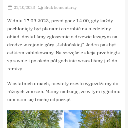
Posted
do
01/10/2023
Brak komentarzy
By
on
vikpeg
Drzewo
Na
W dniu 17.09.2023, przed godz.14.00, gdy każdy
Pasie
pochłonięty był planami co zrobić na niedzielny
Drogowym
obiad, dostaliśmy zgłoszenie o drzewie leżącym na
drodze w rejonie góry „Jabłońskiej”. Jeden pas był
całkiem zablokowany. Na szczęście akcja przebiegła
sprawnie i po około pół godzinie wracaliśmy już do
remizy.
W ostatnich dniach, niestety często wyjeżdżamy do
różnych zdarzeń. Mamy nadzieję, że w tym tygodniu
uda nam się trochę odpocząć.