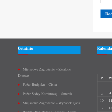
Ostatnio
Kalenda
Miejscowe Zagrożenie – Zwalone
Drzewo
P
Pożar Budynku – Cisna
3
4
Pożar Sadzy Kominowej – Smerek
10
1
Miejscowe Zagrożenie – Wypadek Qada
17
1
Piknik ,,Poplątanie z Jagodą” – Cisna