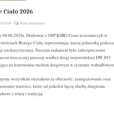
e Ciało 2026
ted
do
06/2026
Brak komentarzy
By
Boże
vikpeg
Toggle
u 04.06.2026r, Druhowie z OSP KSRG Cisna uczestniczyli w
Ciało
sub-
menu
2026
stościach Bożego Ciała, reprezentując naszą jednostkę podcza
ji eucharystycznej. Naszym zadaniem było zabezpieczenie
rszu uroczystej procesji wzdłuż drogi wojewódzkiej DW 893
ające na kierowaniu ruchem drogowym w systemie wahadłowym
ujemy wszystkim strażakom za obecność, zaangażowanie oraz
nowanie wartości, które od pokoleń łączą służbę drugiemu
ekowi z wiarą i tradycją.