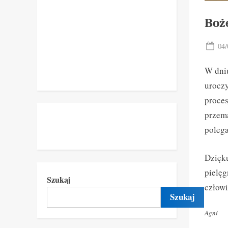
Boż
Pos
04/
on
W dni
uroczy
proces
przema
poleg
Dzięk
pielęg
Szukaj
człowi
Szukaj
Agni