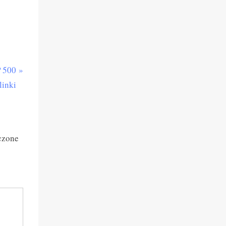
 500
linki
czone