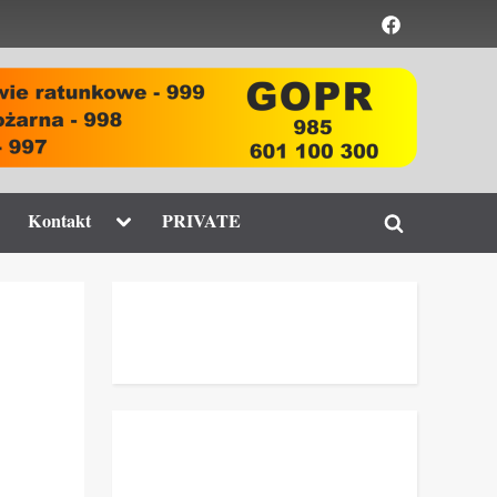
Element
menu
ggle
Toggle
Kontakt
PRIVATE
Toggle
b-
sub-
enu
menu
search
form