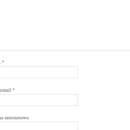
a
*
 email
*
a internetowa