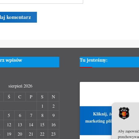
rz wpisów
Tu jesteśmy:
sierpień 2026
W
Ś
C
P
S
N
1
2
Kliknij, żeby zaakcepto
5
6
7
8
9
marketing pliki cookies i włą
1
12
13
14
15
16
treść
Aby zapewnić j
8
19
20
21
22
23
przechowywani