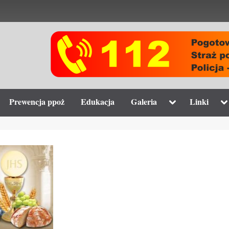
gle
Toggle
To
Prewencja ppoż
Edukacja
Galeria
Linki
-
sub-
su
nu
menu
m