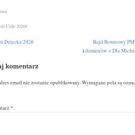
tura
s:
że Ciało 2026#
N
eń Dziecka 2026
Rajd Rowerowy PSP
igacja
e
kilometrów + Dla Micha
isu
x
aj komentarz
t
P
dres email nie zostanie opublikowany.
Wymagane pola są ozna
o
s
t
tarz
*
: