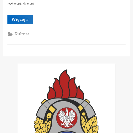
człowiekowi…
“Boże
Więcej
»
Ciało
2026”
Kultura