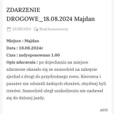
ZDARZENIE
DROGOWE_18.08.2024 Majdan
Posted
do
18/08/2024
Brak komentarzy
By
on
vikpeg
ZDARZENIE
DROGOWE_18.08.2024
Miejsce : Majdan
Majdan
Data : 18.08.2024r
Czas : zadysponowano 1.00
Opis zdarzenia :
po dojechaniu na miejsce
zdarzenie okazało się ze samochód na zakręcie
zjechał z drogi do przydrożnego rowu. Kierowca i
pasażer nie odnieśli żadnych obrażeń, obydwaj byli
trzeźwi. Samochód uległ uszkodzeniu nie nadawał
się do dalszej jazdy.
AGNI