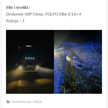
Siły i środki :
Druhowie OSP Cisna, VOLVO GBA 3/16+4
Policja – 1
Interwencje / akcje