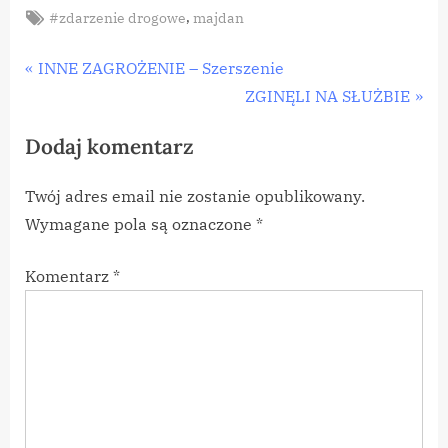
Tags:
,
#zdarzenie drogowe
majdan
Nawigacja
P
INNE ZAGROŻENIE – Szerszenie
r
N
ZGINĘLI NA SŁUŻBIE
wpisu
e
e
Dodaj komentarz
v
x
i
t
Twój adres email nie zostanie opublikowany.
o
P
Wymagane pola są oznaczone
*
u
o
s
s
Komentarz
*
P
t
o
:
s
t
: