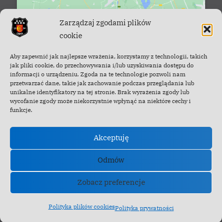
Zarządzaj zgodami plików
cookie
Facebook - OSP Cisna
Aby zapewnić jak najlepsze wrażenia, korzystamy z technologii, takich
jak pliki cookie, do przechowywania i/lub uzyskiwania dostępu do
informacji o urządzeniu. Zgoda na te technologie pozwoli nam
przetwarzać dane, takie jak zachowanie podczas przeglądania lub
unikalne identyfikatory na tej stronie. Brak wyrażenia zgody lub
wycofanie zgody może niekorzystnie wpłynąć na niektóre cechy i
funkcje.
Akceptuję
Odmów
Zobacz preferencje
Copyright © 2022-2026 OSP Cisna.
Polityka plików cookies
Polityka prywatności
Powered by
PressBook News WordPress theme