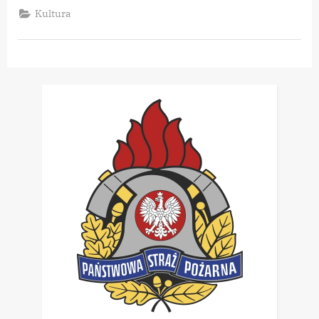
–
Kultura
Koncepcja
Inteligentnej
Wsi
Cisna”