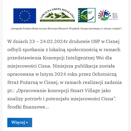
By
on
vikpeg
LGD
Nasze
Bieszczady
–
Koncepcja
Inteligentnej
W dniach 23 – 24.02.2024r druhowie OSP w Cisnej
Wsi
odbyli spotkania z lokalną społecznością w ramach
Cisna
przedstawienia Koncepcji Inteligentnej Wsi dla
miejscowości Cisna. Niniejsza publikacja została
opracowana w lutym 2024 roku przez Ochotniczą
Straż Pożarną w Cisnej, w ramach realizacji zadania
pt.: „Opracowanie koncepcji Smart Village jako
analizy potrzeb i potencjału miejscowości Cisna”.
Środki finansowe…
“LGD
Więcej
»
Nasze
Bieszczady