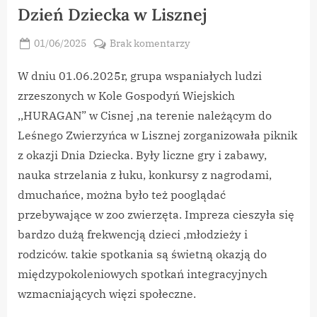
Dzień Dziecka w Lisznej
Posted
do
01/06/2025
Brak komentarzy
By
on
vikpeg
Dzień
Dziecka
W dniu 01.06.2025r, grupa wspaniałych ludzi
w
zrzeszonych w Kole Gospodyń Wiejskich
Lisznej
,,HURAGAN” w Cisnej ,na terenie należącym do
Leśnego Zwierzyńca w Lisznej zorganizowała piknik
z okazji Dnia Dziecka. Były liczne gry i zabawy,
nauka strzelania z łuku, konkursy z nagrodami,
dmuchańce, można było też pooglądać
przebywające w zoo zwierzęta. Impreza cieszyła się
bardzo dużą frekwencją dzieci ,młodzieży i
rodziców. takie spotkania są świetną okazją do
międzypokoleniowych spotkań integracyjnych
wzmacniających więzi społeczne.