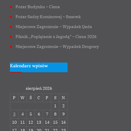
Pożar Budynku – Cisna
Pożar Sadzy Kominowej – Smerek
Miejscowe Zagrożenie – Wypadek Qada
Piknik ,,Poplątanie z Jagodą” – Cisna 2026
Miejscowe Zagrożenie – Wypadek Drogowy
Kalendarz wpisów
sierpień 2026
P
W
Ś
C
P
S
N
1
2
3
4
5
6
7
8
9
10
11
12
13
14
15
16
17
18
19
20
21
22
23