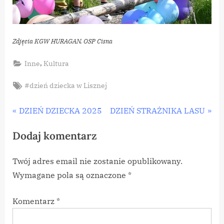
Zdjęcia KGW HURAGAN, OSP Cisna
,
Inne
Kultura
Tags:
#dzień dziecka w Lisznej
Nawigacja
P
N
DZIEŃ DZIECKA 2025
DZIEŃ STRAŻNIKA LASU
r
e
wpisu
Dodaj komentarz
e
x
v
t
Twój adres email nie zostanie opublikowany.
i
P
Wymagane pola są oznaczone
*
o
o
u
s
Komentarz
*
s
t
P
: