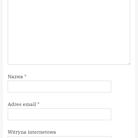
o
s
t
:
Nazwa
*
Adres email
*
Witryna internetowa