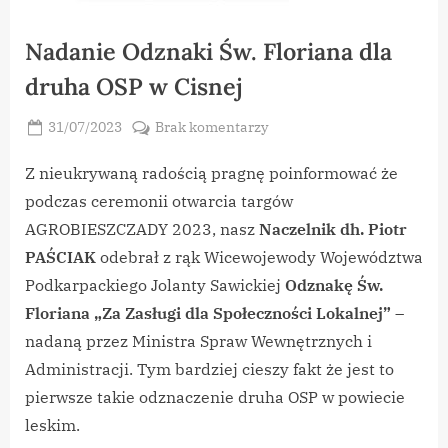
Nadanie Odznaki Św. Floriana dla
druha OSP w Cisnej
Posted
do
31/07/2023
Brak komentarzy
By
on
vikpeg
Nadanie
Odznaki
Z nieukrywaną radością pragnę poinformować że
Św.
podczas ceremonii otwarcia targów
Floriana
AGROBIESZCZADY 2023, nasz
Naczelnik dh. Piotr
dla
PAŚCIAK
odebrał z rąk Wicewojewody Województwa
druha
Podkarpackiego Jolanty Sawickiej
Odznakę Św.
OSP
w
Floriana „Za Zasługi dla Społeczności Lokalnej”
–
Cisnej
nadaną przez Ministra Spraw Wewnętrznych i
Administracji. Tym bardziej cieszy fakt że jest to
pierwsze takie odznaczenie druha OSP w powiecie
leskim.