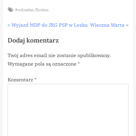
Tags:
,
#odnaka
florian
Nawigacja
P
N
Wyjazd MDP do JRG PSP w Lesku
Wieczna Warta
r
e
wpisu
Dodaj komentarz
e
x
v
t
Twój adres email nie zostanie opublikowany.
i
P
Wymagane pola są oznaczone
*
o
o
u
s
Komentarz
*
s
t
P
:
o
s
t
: