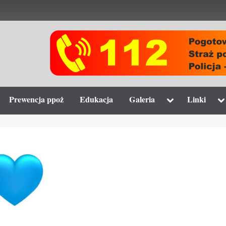
gle
Toggle
To
Prewencja ppoż
Edukacja
Galeria
Linki
-
sub-
su
nu
menu
m