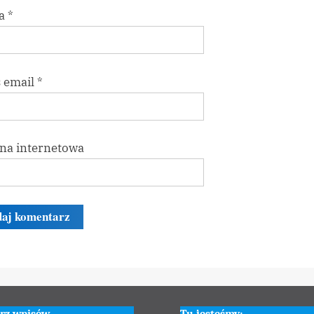
a
*
 email
*
na internetowa
rz wpisów
Tu jesteśmy: