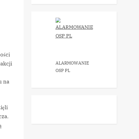
ności
akcji
ALARMOWANIE
OSP PL
u na
ięli
cza.
ą