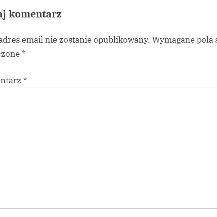
x
aj komentarz
t
P
adres email nie zostanie opublikowany.
Wymagane pola 
o
czone
*
s
t
ntarz
*
: