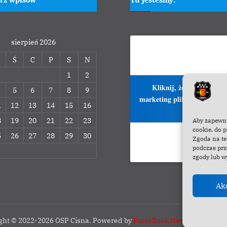
sierpień 2026
W
Ś
C
P
S
N
1
2
Kliknij, żeby zaakcepto
5
6
7
8
9
marketing pliki cookies i włą
1
12
13
14
15
16
treść
8
19
20
21
22
23
Aby zapewnić
cookie, do 
5
26
27
28
29
30
Zgoda na te
podczas prz
zgody lub w
Ak
ght © 2022-2026 OSP Cisna.
Powered by
PressBook News WordPres