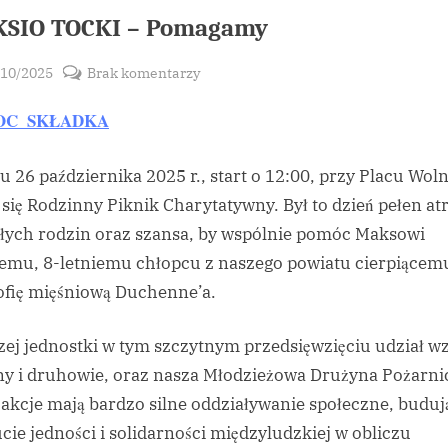
SIO TOCKI – Pomagamy
sted
do
/10/2025
Brak komentarzy
By
MAKSIO
vikpeg
OC_SKŁADKA
TOCKI
Toggle
sub-
–
menu
Pomagamy
u 26 października 2025 r., start o 12:00, przy Placu Wol
 się Rodzinny Piknik Charytatywny. Był to dzień pełen atr
ałych rodzin oraz szansa, by wspólnie pomóc Maksowi
emu, 8-letniemu chłopcu z naszego powiatu cierpiącem
ofię mięśniową Duchenne’a.
zej jednostki w tym szczytnym przedsięwzięciu udział wz
y i druhowie, oraz nasza Młodzieżowa Drużyna Pożarni
 akcje mają bardzo silne oddziaływanie społeczne, buduj
cie jedności i solidarności międzyludzkiej w obliczu