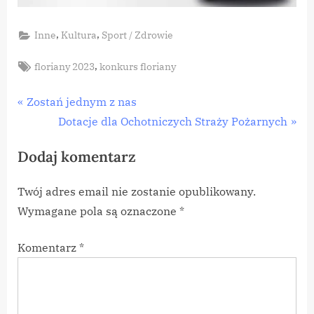
,
,
Inne
Kultura
Sport / Zdrowie
Tags:
,
floriany 2023
konkurs floriany
Nawigacja
P
Zostań jednym z nas
r
N
Dotacje dla Ochotniczych Straży Pożarnych
wpisu
e
e
Dodaj komentarz
v
x
i
t
Twój adres email nie zostanie opublikowany.
o
P
Wymagane pola są oznaczone
*
u
o
s
s
Komentarz
*
P
t
o
:
s