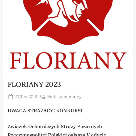
FLORIANY 2023
Posted
do
21/05/2023
Brak komentarzy
By
on
zbymal
FLORIANY
2023
UWAGA STRAŻACY! KONKURS!
Związek Ochotniczych Straży Pożarnych
Rzeczypospolitej Polskiej ogłasza V edycję