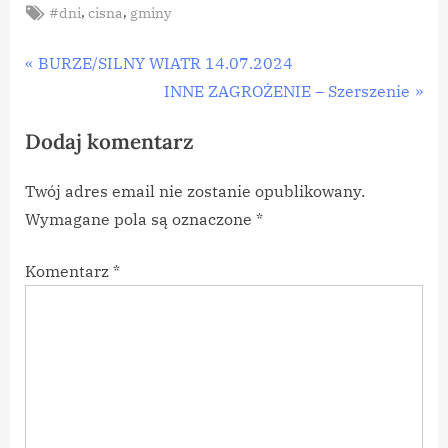
Tags:
,
,
#dni
cisna
gminy
Nawigacja
P
BURZE/SILNY WIATR 14.07.2024
r
N
INNE ZAGROŻENIE – Szerszenie
wpisu
e
e
Dodaj komentarz
v
x
i
t
Twój adres email nie zostanie opublikowany.
o
P
Wymagane pola są oznaczone
*
u
o
s
s
Komentarz
*
P
t
o
:
s
t
: