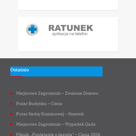
Ostatnio
Miejscowe Zagrożenie – Zwalone Drzewo
Pożar Budynku – Cisna
Pożar Sadzy Kominowej – Smerek
Miejscowe Zagrożenie – Wypadek Qada
Piknik ,,Poplątanie z Jagodą” – Cisna 2026