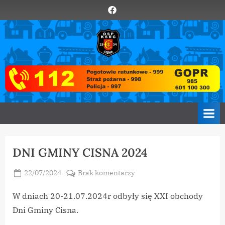
Skip
Element
to
menu
content
O
Zawsze
z
S
Wami
P
C
i
s
n
a
DNI GMINY CISNA 2024
Posted
do
22/07/2024
Brak komentarzy
By
on
vikpeg
DNI
GMINY
W dniach 20-21.07.2024r odbyły się XXI obchody
CISNA
Dni Gminy Cisna.
2024