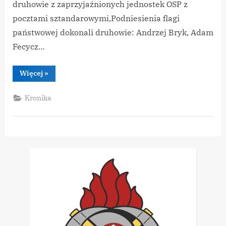
druhowie z zaprzyjaźnionych jednostek OSP z
pocztami sztandarowymi,Podniesienia flagi
państwowej dokonali druhowie: Andrzej Bryk, Adam
Fecycz…
“50
Więcej
»
lat
OSP
Cisna”
Kronika