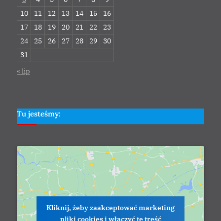
10
11
12
13
14
15
16
17
18
19
20
21
22
23
24
25
26
27
28
29
30
31
« lip
Tu jesteśmy:
Kliknij, żeby zaakceptować marketing
pliki cookies i włączyć tę treść