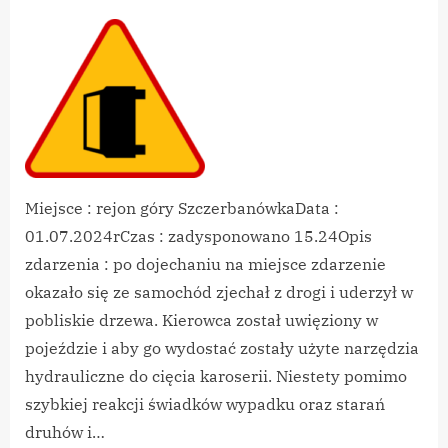
By
on
vikpeg
WYPADEK
DROGOWY
01.07.2024_g.Szczerbanów
Miejsce : rejon góry SzczerbanówkaData :
01.07.2024rCzas : zadysponowano 15.24Opis
zdarzenia : po dojechaniu na miejsce zdarzenie
okazało się ze samochód zjechał z drogi i uderzył w
pobliskie drzewa. Kierowca został uwięziony w
pojeździe i aby go wydostać zostały użyte narzędzia
hydrauliczne do cięcia karoserii. Niestety pomimo
szybkiej reakcji świadków wypadku oraz starań
druhów i…