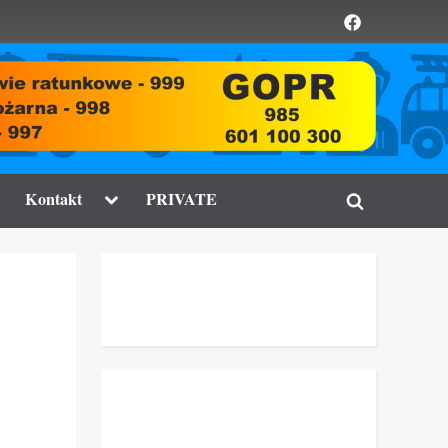
Element
menu
ggle
Toggle
Kontakt
PRIVATE
Toggle
b-
sub-
enu
menu
search
form