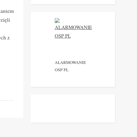
staniem
zięli
ych z
ALARMOWANIE
OSP PL