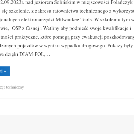
2.09.2023r. nad jeziorem Solińskim w miejscowości Polańczyk
–
ratownictwo
 się szkolenie, z zakresu ratownictwa technicznego z wykorzy
techniczne
jonalnych elektronarzędzi Milwaukee Tools. W szkoleniu tym w
ie, OSP z Cisnej i Wetliny aby podnieść swoje kwalifikacje i
tności praktyczne, które pomogą przy ewakuacji poszkodowan
Toggle
sub-
dzonych pojazdów w wyniku wypadku drogowego. Pokazy były
menu
we dzięki DIAM-POL,…
“Szkolenie
ej
»
–
ratownictwo
techniczne”
zęt techniczny