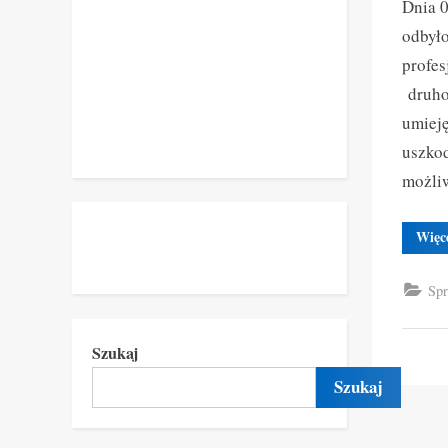
Dnia 0
odbyło
profes
druhow
umieję
uszko
możli
Więc
Spr
Szukaj
Szukaj