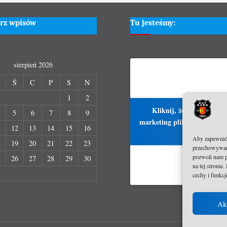
rz wpisów
Tu jesteśmy:
sierpień 2026
W
Ś
C
P
S
N
1
2
Kliknij, żeby zaakcepto
5
6
7
8
9
marketing pliki cookies i włą
1
12
13
14
15
16
treść
Aby zapewnić j
8
19
20
21
22
23
przechowywani
pozwoli nam p
5
26
27
28
29
30
na tej stroni
cechy i funkcj
Ak