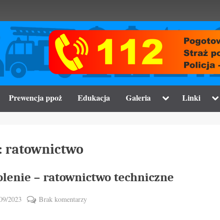
gle
Toggle
To
Prewencja ppoż
Edukacja
Galeria
Linki
-
sub-
su
nu
menu
m
:
ratownictwo
olenie – ratownictwo techniczne
ted
do
09/2023
Brak komentarzy
By
Szkolenie
vikpeg