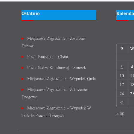
Ostatnio
Kalenda
Miejscowe Zagrożenie – Zwalone
Drzewo
P
Pożar Budynku – Cisna
3
4
Pożar Sadzy Kominowej – Smerek
10
1
Miejscowe Zagrożenie – Wypadek Qada
17
1
Miejscowe Zagrożenie – Zdarzenie
24
2
Drogowe
31
Miejscowe Zagrożenie – Wypadek W
« lip
Trakcie Pracach Leśnych