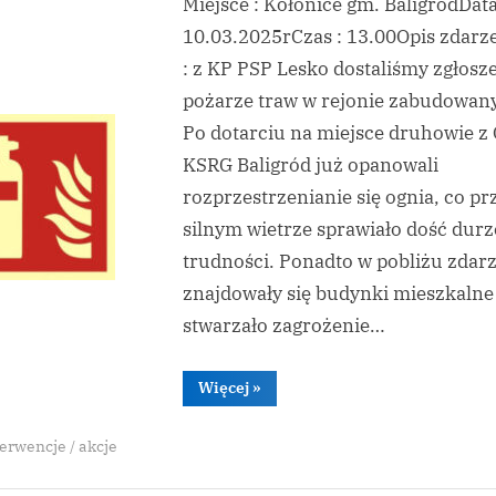
Miejsce : Kołonice gm. BaligródData
Traw
10.03.2025rCzas : 13.00Opis zdarz
: z KP PSP Lesko dostaliśmy zgłosz
pożarze traw w rejonie zabudowan
Po dotarciu na miejsce druhowie z
Toggle
sub-
KSRG Baligród już opanowali
menu
rozprzestrzenianie się ognia, co pr
silnym wietrze sprawiało dość durz
trudności. Ponadto w pobliżu zdar
znajdowały się budynki mieszkalne
stwarzało zagrożenie…
“Pożar
Więcej
»
Traw”
erwencje / akcje