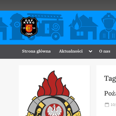
Skip
to
content
O
Zawsze
z
S
Wami
P
Toggle
Strona główna
Aktualności
O nas
sub-
menu
C
i
Tag
s
n
Poż
a
Po
10
on