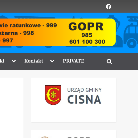
Element
menu
Toggle
Toggle
ki
Kontakt
PRIVATE
Toggle
sub-
sub-
menu
menu
search
form