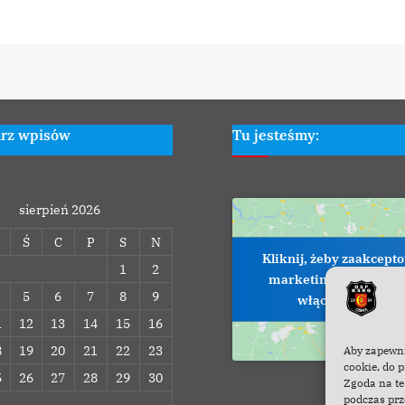
arz wpisów
Tu jesteśmy:
sierpień 2026
W
Ś
C
P
S
N
Kliknij, żeby zaakcept
1
2
marketing pliki cookie
5
6
7
8
9
włączyć tę treść
1
12
13
14
15
16
8
19
20
21
22
23
Aby zapewni
cookie, do 
5
26
27
28
29
30
Zgoda na te
podczas prz