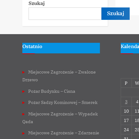
Szukaj
Szukaj
Ostatnio
Kalend
Miejscowe Zagrożenie – Zwalone
Drzewo
P
Pożar Budynku – Cisna
3
4
Pożar Sadzy Kominowej – Smerek
10
1
Miejscowe Zagrożenie – Wypadek
17
1
Qada
24
2
Miejscowe Zagrożenie – Zdarzenie
31