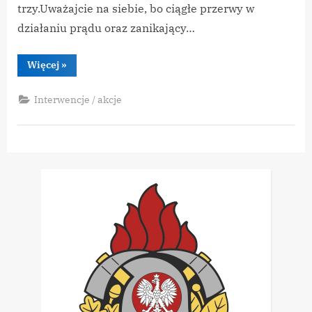
trzy.Uważajcie na siebie, bo ciągłe przerwy w
działaniu prądu oraz zanikający…
“2023.01.21
Więcej
»
–
powalone
drzewa”
Interwencje / akcje