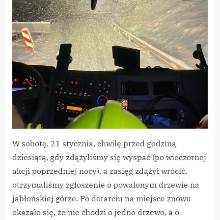
powalone
drzewa
W sobotę, 21 stycznia, chwilę przed godziną
dziesiątą, gdy zdążyliśmy się wyspać (po wieczornej
akcji poprzedniej nocy), a zasięg zdążył wrócić,
otrzymaliśmy zgłoszenie o powalonym drzewie na
jabłońskiej górze. Po dotarciu na miejsce znowu
okazało się, że nie chodzi o jedno drzewo, a o