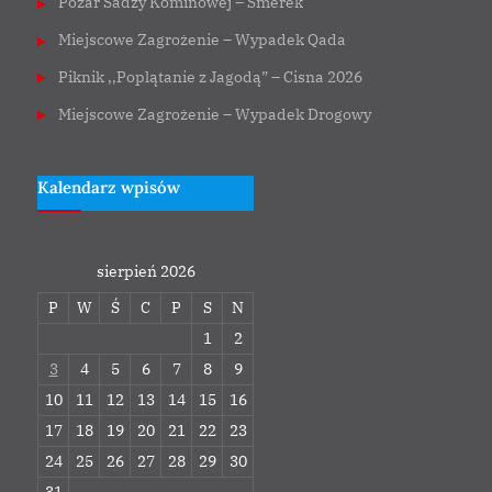
Pożar Sadzy Kominowej – Smerek
Miejscowe Zagrożenie – Wypadek Qada
Piknik ,,Poplątanie z Jagodą” – Cisna 2026
Miejscowe Zagrożenie – Wypadek Drogowy
Kalendarz wpisów
sierpień 2026
P
W
Ś
C
P
S
N
1
2
3
4
5
6
7
8
9
10
11
12
13
14
15
16
17
18
19
20
21
22
23
24
25
26
27
28
29
30