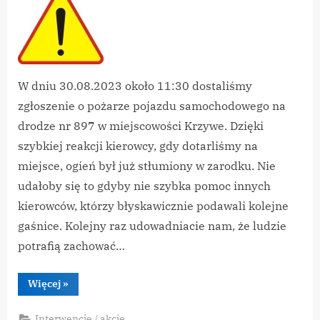
–
m.Krzywe
W dniu 30.08.2023 około 11:30 dostaliśmy
zgłoszenie o pożarze pojazdu samochodowego na
drodze nr 897 w miejscowości Krzywe. Dzięki
szybkiej reakcji kierowcy, gdy dotarliśmy na
miejsce, ogień był już stłumiony w zarodku. Nie
udałoby się to gdyby nie szybka pomoc innych
kierowców, którzy błyskawicznie podawali kolejne
gaśnice. Kolejny raz udowadniacie nam, że ludzie
potrafią zachować…
“Pożar
Więcej
»
Samochodu
–
m.Krzywe”
Interwencje / akcje