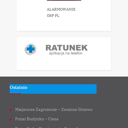
ALARMOWANIE
OSP PL
Ostatnio
Miejscowe Zagrożenie – Zwalone Drzewo
Pożar Budynku – Cisna