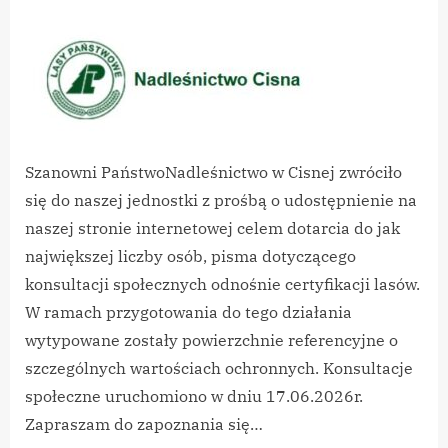
By
on
vikpeg
Nadleśnictwo
Cisna
–
Certyfikacja
Lasów
Szanowni PaństwoNadleśnictwo w Cisnej zwróciło
się do naszej jednostki z prośbą o udostępnienie na
naszej stronie internetowej celem dotarcia do jak
największej liczby osób, pisma dotyczącego
konsultacji społecznych odnośnie certyfikacji lasów.
W ramach przygotowania do tego działania
wytypowane zostały powierzchnie referencyjne o
szczególnych wartościach ochronnych. Konsultacje
społeczne uruchomiono w dniu 17.06.2026r.
Zapraszam do zapoznania się…