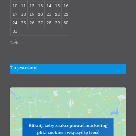
10
11
12
13
14
15
16
17
18
19
20
21
22
23
24
25
26
27
28
29
30
31
« lip
Tu jesteśmy:
Kliknij, żeby zaakceptować marketing
pliki cookies i włączyć tę treść