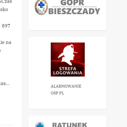
26Czas
esko
. 897
u
ie na
e
zas…
ALARMOWANIE
OSP PL