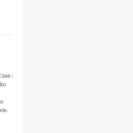
Czas :
sko
go
wie.