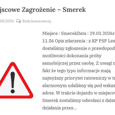
jscowe Zagrożenie – Smerek
sted
do
/03/2026
Brak komentarzy
By
Miejscowe
vikpeg
Miejsce : SmerekData : 29.03.2026r
Zagrożenie
–
11.56 Opis zdarzenia : z KP PSP Le
Smerek
dostaliśmy zgłoszenie o prawdopo
możliwości dokonania próby
samobójczej przez osobę. Z uwagi 
fakt że tego typu informacje mają
najwyższy priorytet ratowniczy w t
alarmowym udaliśmy się pod wska
adres. W trakcie dojazdu w miejsc
Smerek zostaliśmy odwołani z dals
działania przez…