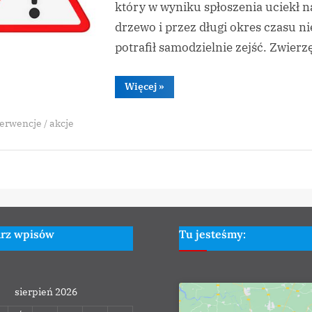
który w wyniku spłoszenia uciekł n
drzewo i przez długi okres czasu ni
potrafił samodzielnie zejść. Zwier
“Miejscowe
Więcej
»
Zagrożenie
–
Krzywe”
erwencje / akcje
arz wpisów
Tu jesteśmy:
sierpień 2026