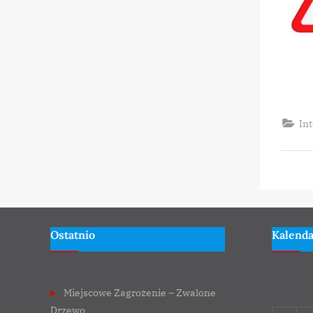
Int
Ostatnio
Kalend
Miejscowe Zagrożenie – Zwalone
Drzewo