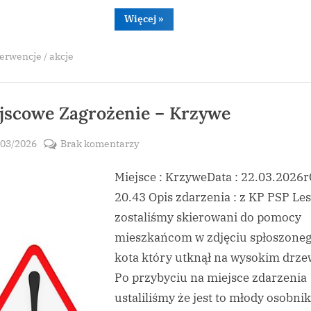
“Miejscowe
Więcej
»
Zagrożenie
–
Smerek”
erwencje / akcje
jscowe Zagrożenie – Krzywe
sted
do
/03/2026
Brak komentarzy
By
Miejscowe
vikpeg
Miejsce : KrzyweData : 22.03.2026r
Zagrożenie
–
20.43 Opis zdarzenia : z KP PSP Le
Krzywe
zostaliśmy skierowani do pomocy
mieszkańcom w zdjęciu spłoszone
kota który utknął na wysokim drze
Po przybyciu na miejsce zdarzenia
ustaliliśmy że jest to młody osobnik