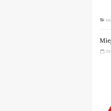
Int
Mie
Po
23
on