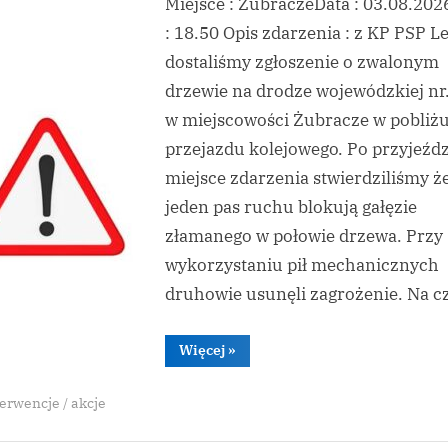
Miejsce : ŻubraczeData : 03.08.20
Zagrożenie
–
: 18.50 Opis zdarzenia : z KP PSP L
Zwalone
dostaliśmy zgłoszenie o zwalonym
Drzewo
drzewie na drodze wojewódzkiej nr
w miejscowości Żubracze w pobliż
Toggle
sub-
przejazdu kolejowego. Po przyjeźdz
menu
miejsce zdarzenia stwierdziliśmy ż
jeden pas ruchu blokują gałęzie
złamanego w połowie drzewa. Przy
wykorzystaniu pił mechanicznych
druhowie usunęli zagrożenie. Na c
“Miejscowe
Więcej
»
Zagrożenie
–
Zwalone
erwencje / akcje
Drzewo”