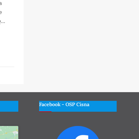
a
e
zę…
Facebook - OSP Cisna