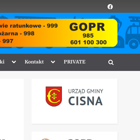
Element
menu
Toggle
Toggle
ki
Kontakt
PRIVATE
Toggle
sub-
sub-
menu
menu
search
form