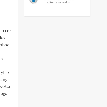
Czas :
sko
dobnej
na
rybie
zany
owości
zego