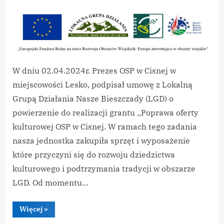
By
on
vikpeg
LGD
Nasze
Bieszczady
–
Kontynuacja
Grantu
W dniu 02.04.2024r. Prezes OSP w Cisnej w
miejscowości Lesko, podpisał umowę z Lokalną
Grupą Działania Nasze Bieszczady (LGD) o
powierzenie do realizacji grantu ,,Poprawa oferty
kulturowej OSP w Cisnej. W ramach tego zadania
nasza jednostka zakupiła sprzęt i wyposażenie
które przyczyni się do rozwoju dziedzictwa
kulturowego i podtrzymania tradycji w obszarze
LGD. Od momentu…
“LGD
Więcej
»
Nasze
Bieszczady