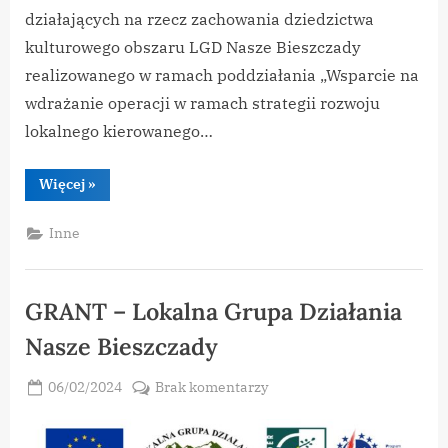
działających na rzecz zachowania dziedzictwa
kulturowego obszaru LGD Nasze Bieszczady
realizowanego w ramach poddziałania „Wsparcie na
wdrażanie operacji w ramach strategii rozwoju
lokalnego kierowanego…
“LGD
Więcej
»
Nasze
Bieszczady
–
Inne
GRANT
dla
OSP
w
Cisnej”
GRANT – Lokalna Grupa Działania
Nasze Bieszczady
Posted
do
06/02/2024
Brak komentarzy
By
on
vikpeg
GRANT
–