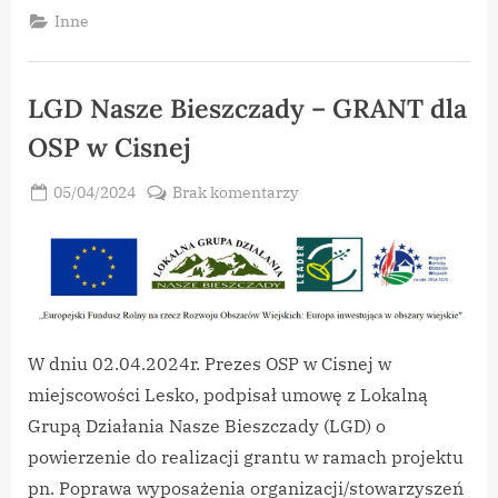
–
Inne
Kontynuacja
Grantu”
LGD Nasze Bieszczady – GRANT dla
OSP w Cisnej
Posted
do
05/04/2024
Brak komentarzy
By
on
vikpeg
LGD
Nasze
Bieszczady
–
GRANT
dla
W dniu 02.04.2024r. Prezes OSP w Cisnej w
OSP
miejscowości Lesko, podpisał umowę z Lokalną
w
Cisnej
Grupą Działania Nasze Bieszczady (LGD) o
powierzenie do realizacji grantu w ramach projektu
pn. Poprawa wyposażenia organizacji/stowarzyszeń