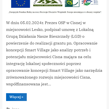
Lokalna
Grupa
Działania
Nasze
W dniu 05.02.2024r. Prezes OSP w Cisnej w
Bieszczady
miejscowości Lesko, podpisał umowę z Lokalną
Grupą Działania Nasze Bieszczady (LGD) o
powierzenie do realizacji grantu pn. Opracowanie
koncepcji Smart Village jako analizy potrzeb i
potencjału miejscowości Cisna mająca na celu
integrację lokalnej społeczności poprzez
opracowanie koncepcji Smart Village jako narzędzia
zrównoważonego rozwoju miejscowości Cisna,
współfinansowana jest…
“GRANT
Więcej
»
–
Lokalna
Grupa
Inne