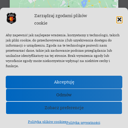
Zarządzaj zgodami plików
cookie
Facebook - OSP Cisna
Aby zapewnić jak najlepsze wrażenia, korzystamy z technologii, takich
jak pliki cookie, do przechowywania i/lub uzyskiwania dostępu do
informacji o urządzeniu. Zgoda na te technologie pozwoli nam
przetwarzać dane, takie jak zachowanie podczas przeglądania lub
unikalne identyfikatory na tej stronie. Brak wyrażenia zgody lub
wycofanie zgody może niekorzystnie wpłynąć na niektóre cechy i
funkcje.
Akceptuję
Odmów
Zobacz preferencje
Copyright © 2022-2026 OSP Cisna.
Polityka plików cookies
Polityka prywatności
Powered by
PressBook News WordPress theme