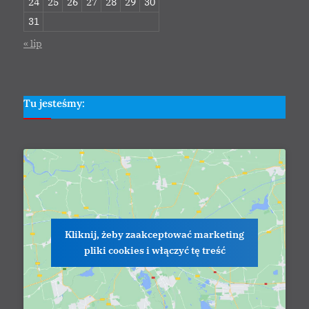
24
25
26
27
28
29
30
31
« lip
Tu jesteśmy:
Kliknij, żeby zaakceptować marketing
pliki cookies i włączyć tę treść