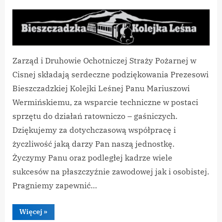
By
on
vikpeg
Bieszczadzka
Kolejka
Leśna
–
wspiera
Zarząd i Druhowie Ochotniczej Straży Pożarnej w
OSP
w
Cisnej składają serdeczne podziękowania Prezesowi
Cisnej
Bieszczadzkiej Kolejki Leśnej Panu Mariuszowi
Wermińskiemu, za wsparcie techniczne w postaci
sprzętu do działań ratowniczo – gaśniczych.
Dziękujemy za dotychczasową współpracę i
życzliwość jaką darzy Pan naszą jednostkę.
Życzymy Panu oraz podległej kadrze wiele
sukcesów na płaszczyźnie zawodowej jak i osobistej.
Pragniemy zapewnić…
“Bieszczadzka
Więcej
»
Kolejka