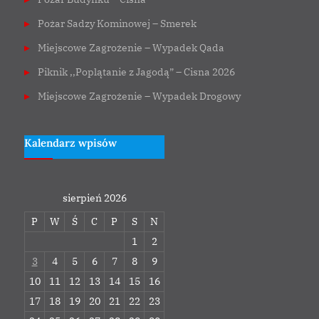
Pożar Sadzy Kominowej – Smerek
Miejscowe Zagrożenie – Wypadek Qada
Piknik ,,Poplątanie z Jagodą” – Cisna 2026
Miejscowe Zagrożenie – Wypadek Drogowy
Kalendarz wpisów
sierpień 2026
P
W
Ś
C
P
S
N
1
2
3
4
5
6
7
8
9
10
11
12
13
14
15
16
17
18
19
20
21
22
23