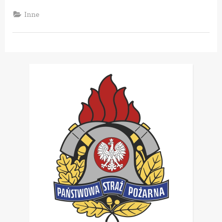
Leśna
–
Inne
wspiera
OSP
w
Cisnej”