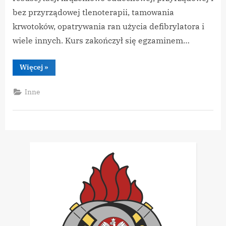
bez przyrządowej tlenoterapii, tamowania
krwotoków, opatrywania ran użycia defibrylatora i
wiele innych. Kurs zakończył się egzaminem…
“Kurs
Więcej
»
Kwalifikowanej
Pierwszej
Pomocy
Inne
(KPP)”