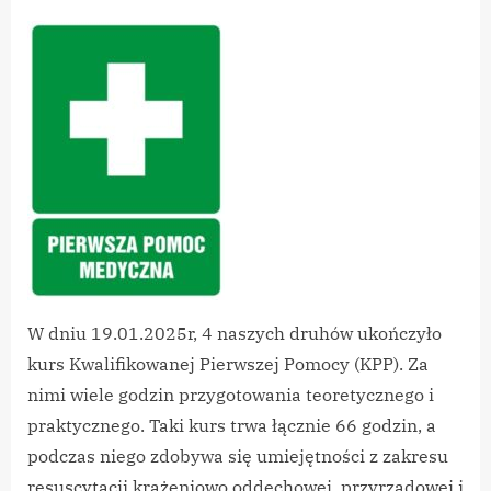
By
on
vikpeg
Kurs
Kwalifikowanej
Pierwszej
Pomocy
(KPP)
W dniu 19.01.2025r, 4 naszych druhów ukończyło
kurs Kwalifikowanej Pierwszej Pomocy (KPP). Za
nimi wiele godzin przygotowania teoretycznego i
praktycznego. Taki kurs trwa łącznie 66 godzin, a
podczas niego zdobywa się umiejętności z zakresu
resuscytacji krążeniowo oddechowej, przyrządowej i