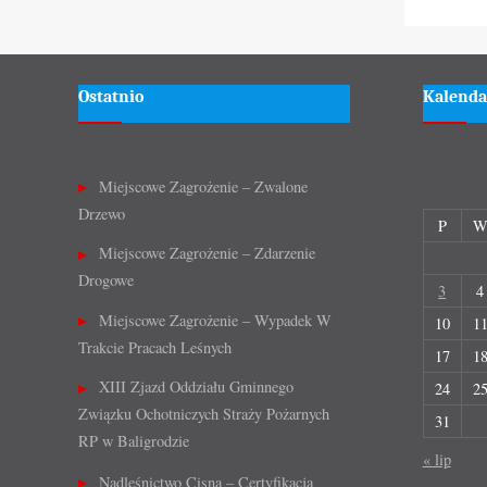
Ostatnio
Kalenda
Miejscowe Zagrożenie – Zwalone
Drzewo
P
Miejscowe Zagrożenie – Zdarzenie
Drogowe
3
4
Miejscowe Zagrożenie – Wypadek W
10
1
Trakcie Pracach Leśnych
17
1
XIII Zjazd Oddziału Gminnego
24
2
Związku Ochotniczych Straży Pożarnych
31
RP w Baligrodzie
« lip
Nadleśnictwo Cisna – Certyfikacja