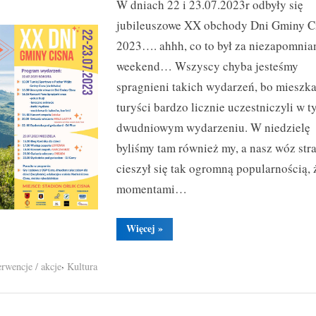
W dniach 22 i 23.07.2023r odbyły się
Dni
Gminy
jubileuszowe XX obchody Dni Gminy C
Cisna
2023…. ahhh, co to był za niezapomnia
2023
weekend… Wszyscy chyba jesteśmy
spragnieni takich wydarzeń, bo mieszka
Toggle
sub-
turyści bardzo licznie uczestniczyli w 
menu
dwudniowym wydarzeniu. W niedzielę
byliśmy tam również my, a nasz wóz str
cieszył się tak ogromną popularnością, 
momentami…
“Obchody
Więcej
»
Dni
Gminy
Cisna
,
erwencje / akcje
Kultura
2023”