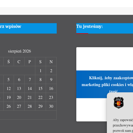
rz wpisów
Tu jesteśmy:
sierpień 2026
W
Ś
C
P
S
N
1
2
Kliknij, żeby zaakcepto
5
6
7
8
9
marketing pliki cookies i włą
1
12
13
14
15
16
treść
8
19
20
21
22
23
5
26
27
28
29
30
Aby zapewnić j
przechowywani
pozwoli nam p