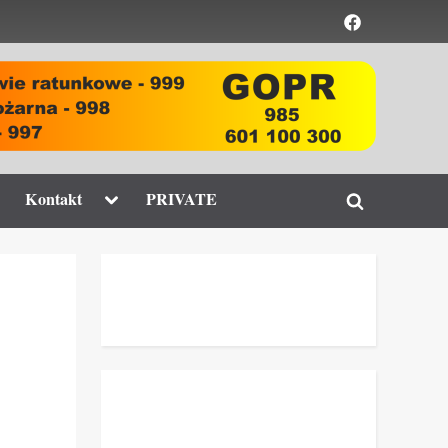
Element
menu
ggle
Toggle
Kontakt
PRIVATE
Toggle
b-
sub-
enu
menu
search
form