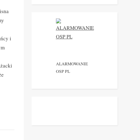
isna
ny
ńcy i
tym
ALARMOWANIE
ażacki
OSP PL
że