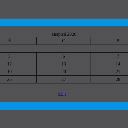
sierpień 2026
Ś
C
P
5
6
7
12
13
14
19
20
21
26
27
28
« lip