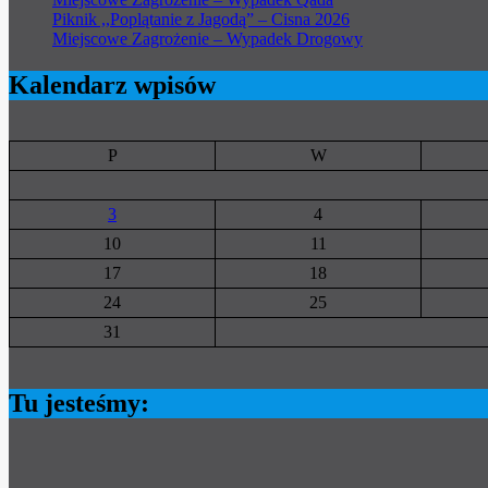
Piknik ,,Poplątanie z Jagodą” – Cisna 2026
Miejscowe Zagrożenie – Wypadek Drogowy
Kalendarz wpisów
P
W
3
4
10
11
17
18
24
25
31
Tu jesteśmy: