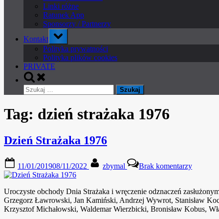
Linki różne
Ratunek App
Sponsorzy / Partnerzy
Toggle
Kontakt
sub-
menu
Polityka prywatności
Polityka plików cookies
PRIVATE
Toggle
search
Szukaj:
form
Tag:
dzień strażaka 1976
Dzień Strażaka 1976
Posted
By
do
11/01/2019
08/11/2022
zbymal
Brak komentarzy
on
Dzień
Strażaka
1976
Uroczyste obchody Dnia Strażaka i wręczenie odznaczeń zasłużonym
Grzegorz Ławrowski, Jan Kamiński, Andrzej Wywrot, Stanisław Koci
Krzysztof Michałowski, Waldemar Wierzbicki, Bronisław Kobus, 