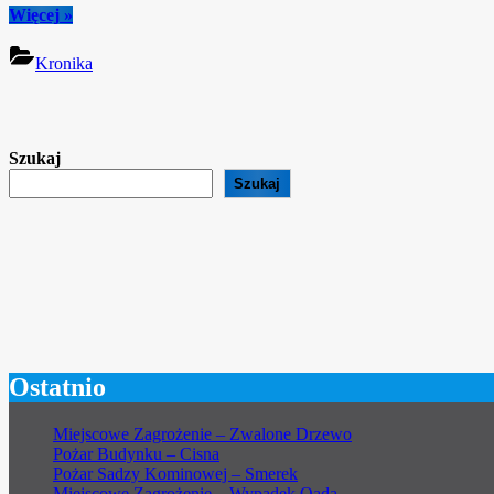
“Dzień
Więcej
»
Strażaka
1976”
Kronika
Szukaj
Szukaj
Ostatnio
Miejscowe Zagrożenie – Zwalone Drzewo
Pożar Budynku – Cisna
Pożar Sadzy Kominowej – Smerek
Miejscowe Zagrożenie – Wypadek Qada