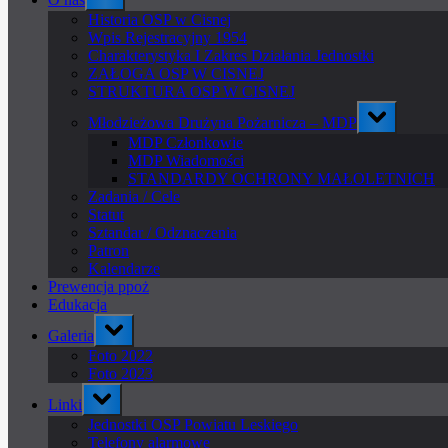
sub-
menu
Historia OSP w Cisnej
Wpis Rejestracyjny 1954
Charakterystyka I Zakres Działania Jednostki
ZAŁOGA OSP W CISNEJ
STRUKTURA OSP W CISNEJ
Toggle
Młodzieżowa Drużyna Pożarnicza – MDP
sub-
menu
MDP Członkowie
MDP Wiadomości
STANDARDY OCHRONY MAŁOLETNICH
Zadania / Cele
Statut
Sztandar / Odznaczenia
Patron
Kalendarze
Prewencja ppoż
Edukacja
Toggle
Galeria
sub-
menu
Foto 2022
Foto 2023
Toggle
Linki
sub-
menu
Jednostki OSP Powiatu Leskiego
Telefony alarmowe