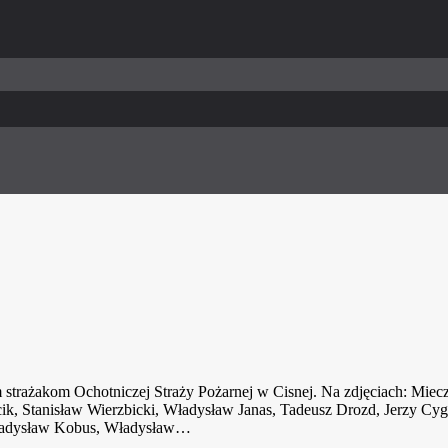
 strażakom Ochotniczej Straży Pożarnej w Cisnej. Na zdjęciach: Miec
k, Stanisław Wierzbicki, Władysław Janas, Tadeusz Drozd, Jerzy Cy
Władysław Kobus, Władysław…