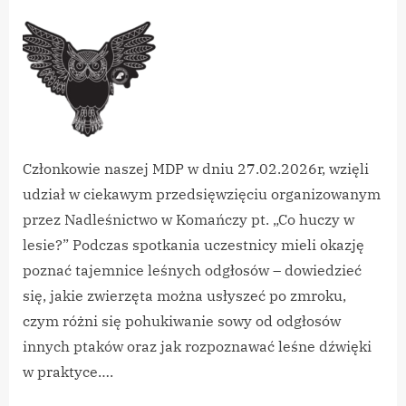
By
on
vikpeg
MDP-
Warsztaty
Przyrodnicze
,,Co
Huczy
w
Lesie”
Członkowie naszej MDP w dniu 27.02.2026r, wzięli
udział w ciekawym przedsięwzięciu organizowanym
przez Nadleśnictwo w Komańczy pt. „Co huczy w
lesie?” Podczas spotkania uczestnicy mieli okazję
poznać tajemnice leśnych odgłosów – dowiedzieć
się, jakie zwierzęta można usłyszeć po zmroku,
czym różni się pohukiwanie sowy od odgłosów
innych ptaków oraz jak rozpoznawać leśne dźwięki
w praktyce….