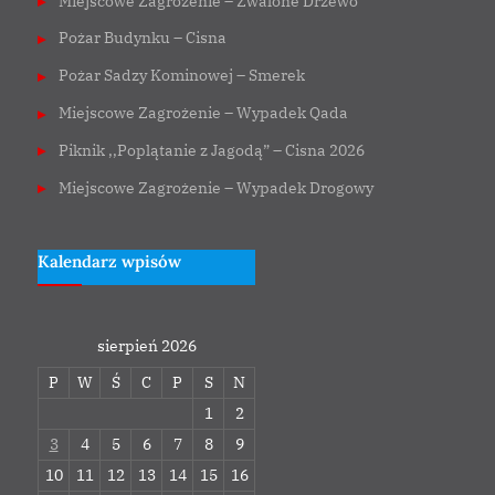
Miejscowe Zagrożenie – Zwalone Drzewo
Pożar Budynku – Cisna
Pożar Sadzy Kominowej – Smerek
Miejscowe Zagrożenie – Wypadek Qada
Piknik ,,Poplątanie z Jagodą” – Cisna 2026
Miejscowe Zagrożenie – Wypadek Drogowy
Kalendarz wpisów
sierpień 2026
P
W
Ś
C
P
S
N
1
2
3
4
5
6
7
8
9
10
11
12
13
14
15
16