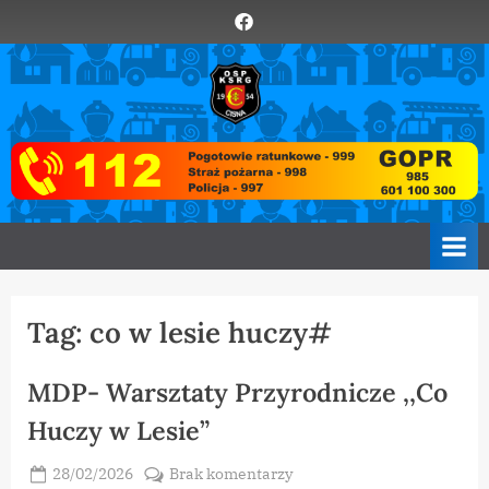
Skip
Element
to
menu
content
O
Zawsze
z
S
Wami
P
C
i
s
n
a
Tag:
co w lesie huczy#
MDP- Warsztaty Przyrodnicze ,,Co
Huczy w Lesie”
Posted
do
28/02/2026
Brak komentarzy