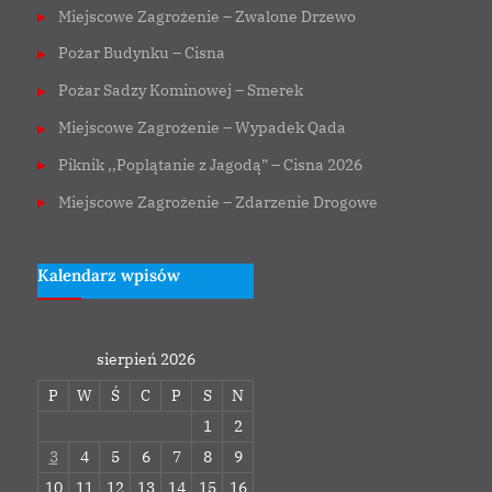
Miejscowe Zagrożenie – Zwalone Drzewo
Pożar Budynku – Cisna
Pożar Sadzy Kominowej – Smerek
Miejscowe Zagrożenie – Wypadek Qada
Piknik ,,Poplątanie z Jagodą” – Cisna 2026
Miejscowe Zagrożenie – Zdarzenie Drogowe
Kalendarz wpisów
sierpień 2026
P
W
Ś
C
P
S
N
1
2
3
4
5
6
7
8
9
10
11
12
13
14
15
16