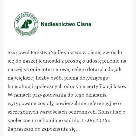
By
on
vikpeg
Nadleśnictwo
Cisna
–
Certyfikacja
Lasów
Szanowni PaństwoNadleśnictwo w Cisnej zwróciło
się do naszej jednostki z prośbą o udostępnienie na
naszej stronie internetowej celem dotarcia do jak
największej liczby osób, pisma dotyczącego
konsultacji społecznych odnośnie certyfikacji lasów.
W ramach przygotowania do tego działania
wytypowane zostały powierzchnie referencyjne o
szczególnych wartościach ochronnych. Konsultacje
społeczne uruchomiono w dniu 17.06.2026r.
Zapraszam do zapoznania się…