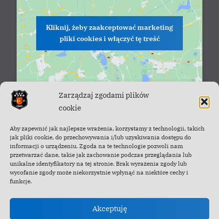
Kliknij, żeby zaakceptować marketing
pliki cookies i włączyć tę treść
Zarządzaj zgodami plików
cookie
Aby zapewnić jak najlepsze wrażenia, korzystamy z technologii, takich
Facebook - OSP Cisna
jak pliki cookie, do przechowywania i/lub uzyskiwania dostępu do
informacji o urządzeniu. Zgoda na te technologie pozwoli nam
przetwarzać dane, takie jak zachowanie podczas przeglądania lub
unikalne identyfikatory na tej stronie. Brak wyrażenia zgody lub
wycofanie zgody może niekorzystnie wpłynąć na niektóre cechy i
funkcje.
Akceptuję