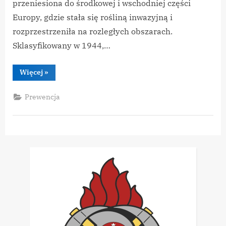
przeniesiona do środkowej i wschodniej części
Europy, gdzie stała się rośliną inwazyjną i
rozprzestrzeniła na rozległych obszarach.
Sklasyfikowany w 1944,…
“Barszcz
Więcej
»
Sosnowskiego”
Prewencja