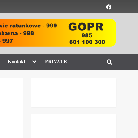
Element
menu
ggle
Toggle
Kontakt
PRIVATE
Toggle
b-
sub-
enu
menu
search
form