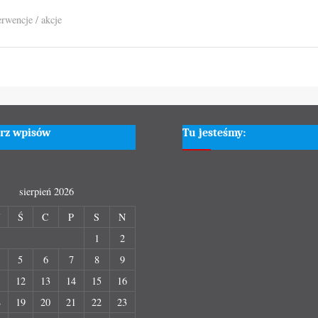
wyjazd
w
erwencje / akcje
tym
roku”
rz wpisów
Tu jesteśmy:
sierpień 2026
W
Ś
C
P
S
N
1
2
5
6
7
8
9
1
12
13
14
15
16
8
19
20
21
22
23