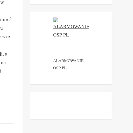
 w
inie 3
mu
orsze,
i, a
ALARMOWANIE
 na
OSP PL
ż