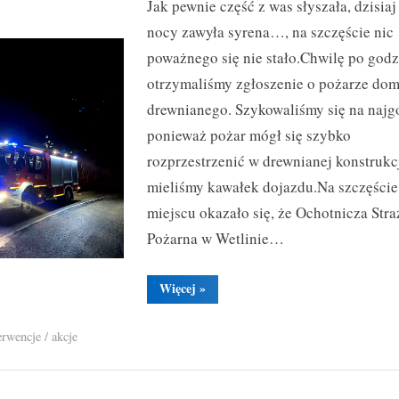
Jak pewnie część z was słyszała, dzisiaj
–
pożar
nocy zawyła syrena…, na szczęście nic
drewnianego
poważnego się nie stało.Chwilę po godz
domu
otrzymaliśmy zgłoszenie o pożarze do
drewnianego. Szykowaliśmy się na najg
Toggle
sub-
ponieważ pożar mógł się szybko
menu
rozprzestrzenić w drewnianej konstrukcj
mieliśmy kawałek dojazdu.Na szczęście
miejscu okazało się, że Ochotnicza Stra
Pożarna w Wetlinie…
“2023.03.04
Więcej
»
–
pożar
drewnianego
erwencje / akcje
domu”