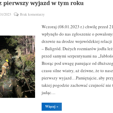
z pierwszy wyjazd w tym roku
ted
do
01/2023
Brak komentarzy
By
Nasz
zbymal
Wczoraj (08.01.2023 r.) chwilę przed 2
pierwszy
wyjazd
wpłynęło do nas zgłoszenie o powalon
w
drzewie na drodze wojewódzkiej relacji
tym
– Baligród. Dużych rozmiarów jodła leż
roku
przed samymi serpentynami na „Jabłońs
Biorąc pod uwagę panujące od dłuższe
czasu silne wiatry, aż dziwne, że to nasz
pierwszy wyjazd…Pamiętajcie, aby prz
takiej pogodzie zachować czujność nie 
jadąc…
“Nasz
Więcej
»
pierwszy