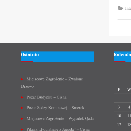
Int
Ostatnio
Kalenda
Miejscowe Zagrożenie – Zwalone
Drzewo
P
Pożar Budynku – Cisna
3
4
Pożar Sadzy Kominowej – Smerek
10
1
Miejscowe Zagrożenie – Wypadek Qada
17
1
Piknik ,,Poplątanie z Jagodą” – Cisna