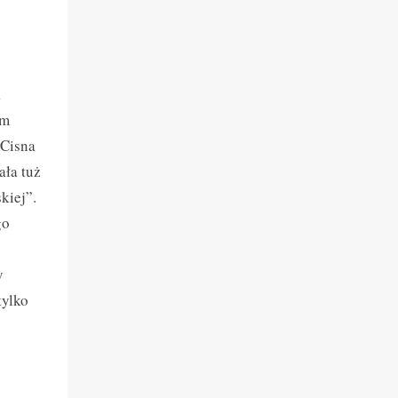
1
ym
 Cisna
ała tuż
kiej”.
go
y
tylko