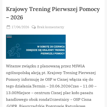
Krajowy Trening Pierwszej Pomocy
– 2026
Posted
do
17/06/2026
Brak komentarzy
By
on
vikpeg
Krajowy
Trening
Pierwszej
Pomocy
–
2026
Witamw związku z planowaną przez MSWiA
ogólnopolską akcją pt. Krajowy Trening Pierwszej
Pomocy informuję że OSP w Cisnej włącza się do
tego działania.Termin – 20.06.2026Czas – 11.00 –
13.00Miejsce – centrum Cisnej plac koło pasażu
handlowego obok rondaUczestnicy – OSP Cisna
,GOPR, Bieszczadzkie Pogotowie Ratunkowe