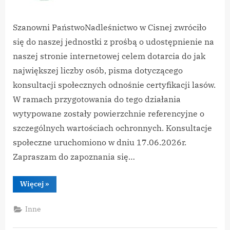
Szanowni PaństwoNadleśnictwo w Cisnej zwróciło
się do naszej jednostki z prośbą o udostępnienie na
naszej stronie internetowej celem dotarcia do jak
największej liczby osób, pisma dotyczącego
konsultacji społecznych odnośnie certyfikacji lasów.
W ramach przygotowania do tego działania
wytypowane zostały powierzchnie referencyjne o
szczególnych wartościach ochronnych. Konsultacje
społeczne uruchomiono w dniu 17.06.2026r.
Zapraszam do zapoznania się…
“Nadleśnictwo
Więcej
»
Cisna
–
Certyfikacja
Inne
Lasów”