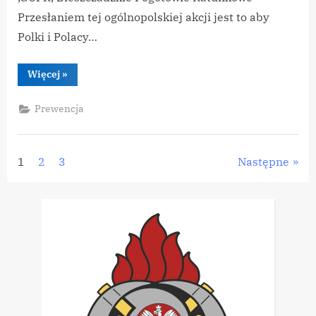
Przesłaniem tej ogólnopolskiej akcji jest to aby
Polki i Polacy…
“Krajowy
Więcej
»
Trening
Pierwszej
Pomocy
Prewencja
–
2026”
Stronicowanie
1
2
3
Następne
wpisów