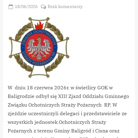
Posted
do
18/06/2026
Brak komentarzy
By
on
vikpeg
XIII
Zjazd
Oddziału
Gminnego
Związku
Ochotniczych
Straży
Pożarnych
RP
w
Baligrodzie
W dniu 18 czerwca 2026r. w świetlicy GOK w
Baligrodzie odbył się XIII Zjazd Oddziału Gminnego
Związku Ochotniczych Straży Pożarnych RP. W
zjeździe uczestniczyli delegaci i przedstawiciele ze
wszystkich jednostek Ochotniczych Straży
Pożarnych z terenu Gminy Baligród i Cisna oraz