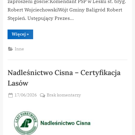
zaproszeni goście:Komendant PSP w Lesku st. bryg.
Robert WojciechowskiWójt Gminy Baligród Robert
Stępień. Ustępujący Prezes…
“XIII
Więcej
»
Zjazd
Oddziału
Gminnego
Inne
Związku
Ochotniczych
Straży
Pożarnych
RP
Nadleśnictwo Cisna – Certyfikacja
w
Baligrodzie”
Lasów
Posted
do
17/06/2026
Brak komentarzy
By
on
vikpeg
Nadleśnictwo
Cisna
–
Certyfikacja
Lasów