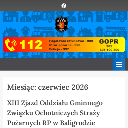
Skip
Element
to
menu
content
O
Zawsze
z
S
Wami
P
C
i
s
n
a
Miesiąc:
czerwiec 2026
XIII Zjazd Oddziału Gminnego
Związku Ochotniczych Straży
Pożarnych RP w Baligrodzie